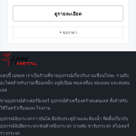
ดูรายละเอียด
+ ขอราคา
แฮปปี้ เมทอล เราเป็นร้านที่ขายอุปกรณ์เกี่ยวกับงานเชื่อมโลหะ รวมถึง
อะไหล่สำหรับงานเชื่อมเหล็ก อลูมิเนียม ทองเหลือง ทองแดง และสแตน
เลส
ขายอุปกรณ์ทำเฟอร์นิเจอร์ อุปกรณ์ทำเครื่องครัวสแตนเลส ทั้งสำหรับ
ใช้ในครัวเรือนและโรงงาน
อุปกรณ์จับกระจกราวบันได มือจับประตูบ้านและห้องน้ำ ฟิตติ้งเกี่ยวกับ
อุปกรณ์จับยึดกระจกเช่นตัวหนีบกระจก บานพับ ขาจับกระจก สไปเดอร์
ราวกระจก