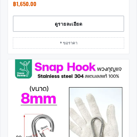
฿
1,650.00
ดูรายละเอียด
+ ขอราคา