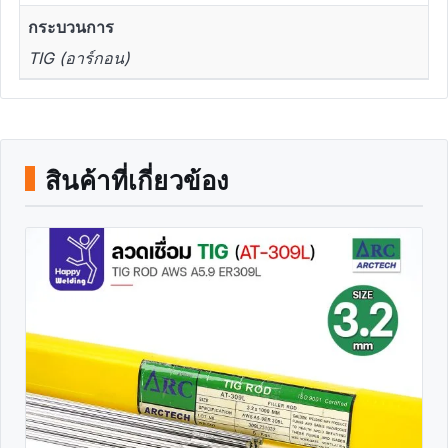
กระบวนการ
TIG (อาร์กอน)
สินค้าที่เกี่ยวข้อง