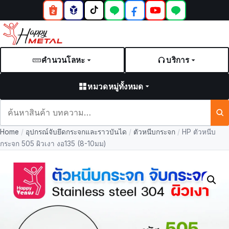
คำนวนโลหะ
บริการ
หมวดหมู่ทั้งหมด
ค้นหา
สินค้า
Home
/
อุปกรณ์จับยึดกระจกและราวบันได
/
ตัวหนีบกระจก
/
HP ตัวหนีบ
และ
กระจก 505 ผิวเงา งอ135 (8-10มม)
บทความ