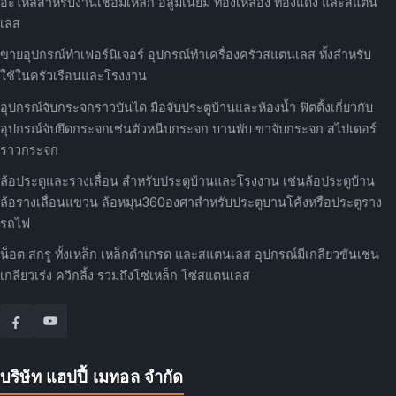
อะไหล่สำหรับงานเชื่อมเหล็ก อลูมิเนียม ทองเหลือง ทองแดง และสแตน
เลส
ขายอุปกรณ์ทำเฟอร์นิเจอร์ อุปกรณ์ทำเครื่องครัวสแตนเลส ทั้งสำหรับ
ใช้ในครัวเรือนและโรงงาน
อุปกรณ์จับกระจกราวบันได มือจับประตูบ้านและห้องน้ำ ฟิตติ้งเกี่ยวกับ
อุปกรณ์จับยึดกระจกเช่นตัวหนีบกระจก บานพับ ขาจับกระจก สไปเดอร์
ราวกระจก
ล้อประตูและรางเลื่อน สำหรับประตูบ้านและโรงงาน เช่นล้อประตูบ้าน
ล้อรางเลื่อนแขวน ล้อหมุน360องศาสำหรับประตูบานโค้งหรือประตูราง
รถไฟ
น็อต สกรู ทั้งเหล็ก เหล็กดำเกรด และสแตนเลส อุปกรณ์มีเกลียวขันเช่น
เกลียวเร่ง ควิกลิ้ง รวมถึงโซ่เหล็ก โซ่สแตนเลส
บริษัท แฮปปี้ เมทอล จำกัด