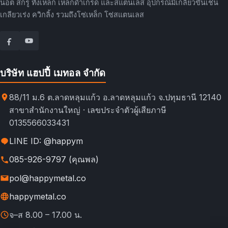
น็อต สกรู ทั้งเหล็ก เหล็กดำเกรด และสแตนเลส อุปกรณ์มีเกลียวขันเช่น
เกลียวเร่ง ควิกลิ้ง รวมถึงโซ่เหล็ก โซ่สแตนเลส
บริษัท แฮปปี้ เมทอล จำกัด
88/11 ม.6 ต.ลาดหลุมแก้ว อ.ลาดหลุมแก้ว จ.ปทุมธานี 12140
สาขาสำนักงานใหญ่ · เลขประจำตัวผู้เสียภาษี
0135566033431
LINE ID: @happym
085-926-9797 (คุณพล)
pol@happymetal.co
happymetal.co
จ–ส 8.00 – 17.00 น.