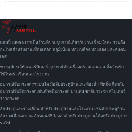
แฮปปี้ เมทอล เราเป็นร้านที่ขายอุปกรณ์เกี่ยวกับงานเชื่อมโลหะ รวมถึง
อะไหล่สำหรับงานเชื่อมเหล็ก อลูมิเนียม ทองเหลือง ทองแดง และสแตน
เลส
ขายอุปกรณ์ทำเฟอร์นิเจอร์ อุปกรณ์ทำเครื่องครัวสแตนเลส ทั้งสำหรับ
ใช้ในครัวเรือนและโรงงาน
อุปกรณ์จับกระจกราวบันได มือจับประตูบ้านและห้องน้ำ ฟิตติ้งเกี่ยวกับ
อุปกรณ์จับยึดกระจกเช่นตัวหนีบกระจก บานพับ ขาจับกระจก สไปเดอร์
ราวกระจก
ล้อประตูและรางเลื่อน สำหรับประตูบ้านและโรงงาน เช่นล้อประตูบ้าน
ล้อรางเลื่อนแขวน ล้อหมุน360องศาสำหรับประตูบานโค้งหรือประตูราง
รถไฟ