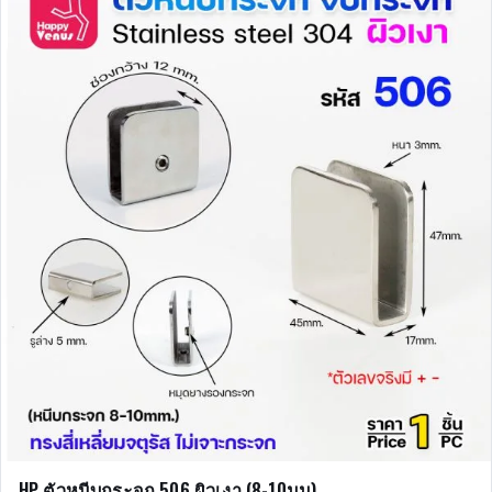
HP ตัวหนีบกระจก 506 ผิวเงา (8-10มม)