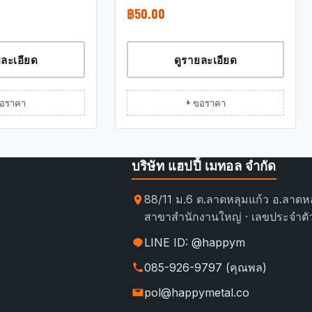
฿
50.00
ยละเอียด
ดูรายละเอียด
ขอราคา
+ ขอราคา
บริษัท แฮปปี้ เมทอล จำกัด
88/11 ม.6 ต.ลาดหลุมแก้ว อ.ลาดหล
สาขาสำนักงานใหญ่ · เลขประจำตัว
LINE ID: @happym
085-926-9797 (คุณพล)
pol@happymetal.co