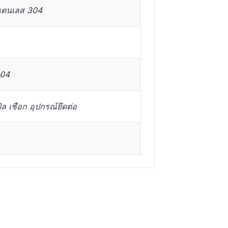
สแตนเลส 304
304
ิล เชือก อุปกรณ์ยึดต่อ