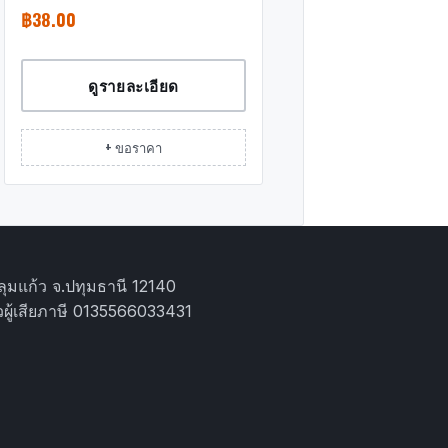
฿
38.00
ดูรายละเอียด
+ ขอราคา
ุมแก้ว จ.ปทุมธานี 12140
ผู้เสียภาษี 0135566033431