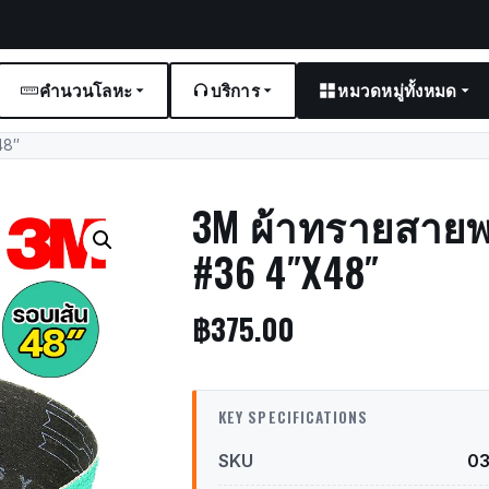
คำนวนโลหะ
บริการ
หมวดหมู่ทั้งหมด
48″
3M ผ้าทรายสายพา
#36 4″X48″
฿
375.00
KEY SPECIFICATIONS
SKU
0