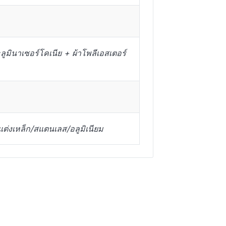
ูมินาเซอร์โคเนีย + ผ้าโพลีเอสเตอร์
แต่งเหล็ก/สแตนเลส/อลูมิเนียม