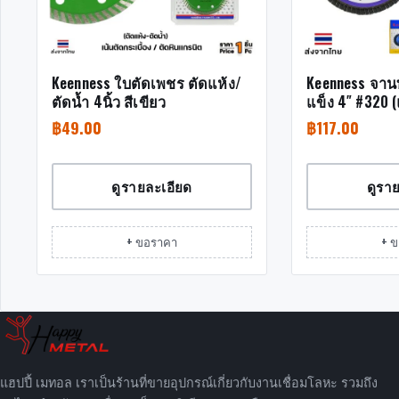
Keenness ใบตัดเพชร ตัดแห้ง/
Keenness จาน
ตัดน้ำ 4นิ้ว สีเขียว
แข็ง 4″ #320 
฿
49.00
฿
117.00
ดูรายละเอียด
ดูรา
+ ขอราคา
+ 
แฮปปี้ เมทอล เราเป็นร้านที่ขายอุปกรณ์เกี่ยวกับงานเชื่อมโลหะ รวมถึง