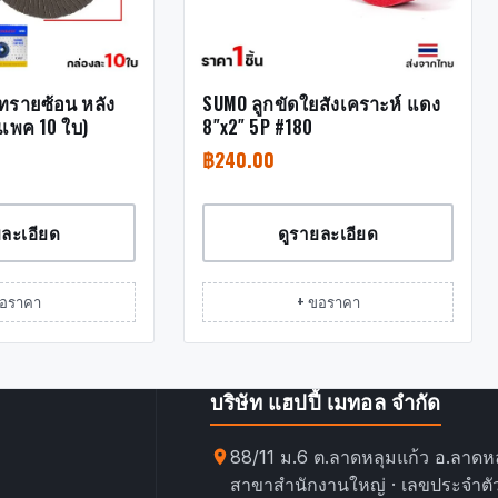
ทรายซ้อน หลัง
SUMO ลูกขัดใยสังเคราะห์ แดง
(แพค 10 ใบ)
8″x2″ 5P #180
฿
240.00
ยละเอียด
ดูรายละเอียด
ขอราคา
+ ขอราคา
บริษัท แฮปปี้ เมทอล จำกัด
88/11 ม.6 ต.ลาดหลุมแก้ว อ.ลาดหล
สาขาสำนักงานใหญ่ · เลขประจำตัว