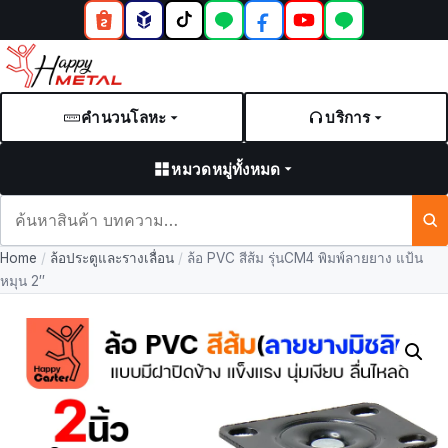
คำนวนโลหะ
บริการ
หมวดหมู่ทั้งหมด
ค้นหา
สินค้า
Home
/
ล้อประตูและรางเลื่อน
/
ล้อ PVC สีส้ม รุ่นCM4 พิมพ์ลายยาง แป้น
และ
หมุน 2″
บทความ