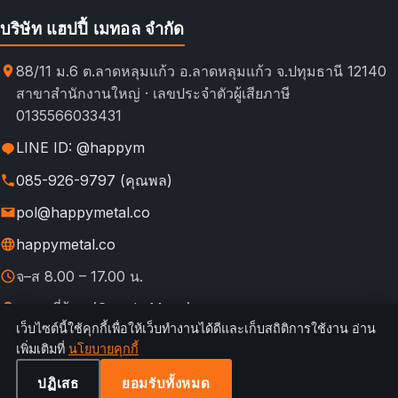
บริษัท แฮปปี้ เมทอล จำกัด
88/11 ม.6 ต.ลาดหลุมแก้ว อ.ลาดหลุมแก้ว จ.ปทุมธานี 12140
สาขาสำนักงานใหญ่ · เลขประจำตัวผู้เสียภาษี
0135566033431
LINE ID: @happym
085-926-9797 (คุณพล)
pol@happymetal.co
happymetal.co
จ–ส 8.00 – 17.00 น.
ดูแผนที่ร้าน (Google Maps)
เว็บไซต์นี้ใช้คุกกี้เพื่อให้เว็บทำงานได้ดีและเก็บสถิติการใช้งาน อ่าน
© 2026 happymetal.co. All rights reserved.
เพิ่มเติมที่
นโยบายคุกกี้
ข้อ
กฎการใช้งาน &
นโยบายความ
นโยบาย
นโยบาย
เทียบช่อง
กำหนดการ
ความเป็นส่วนตัว
เป็นส่วนตัว
คืนสินค้า
คุกกี้
ทางสั่งซื้อ
ปฏิเสธ
ยอมรับทั้งหมด
ใช้บริการ