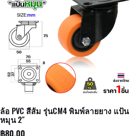
ล้อ PVC สีส้ม รุ่นCM4 พิมพ์ลายยาง แป้น
หมุน 2″
฿
80.00