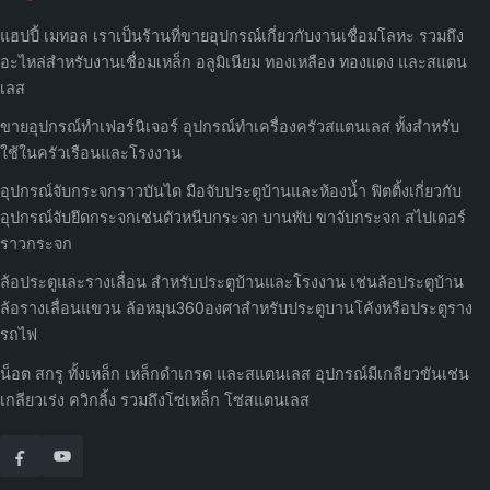
แฮปปี้ เมทอล เราเป็นร้านที่ขายอุปกรณ์เกี่ยวกับงานเชื่อมโลหะ รวมถึง
อะไหล่สำหรับงานเชื่อมเหล็ก อลูมิเนียม ทองเหลือง ทองแดง และสแตน
เลส
ขายอุปกรณ์ทำเฟอร์นิเจอร์ อุปกรณ์ทำเครื่องครัวสแตนเลส ทั้งสำหรับ
ใช้ในครัวเรือนและโรงงาน
อุปกรณ์จับกระจกราวบันได มือจับประตูบ้านและห้องน้ำ ฟิตติ้งเกี่ยวกับ
อุปกรณ์จับยึดกระจกเช่นตัวหนีบกระจก บานพับ ขาจับกระจก สไปเดอร์
ราวกระจก
ล้อประตูและรางเลื่อน สำหรับประตูบ้านและโรงงาน เช่นล้อประตูบ้าน
ล้อรางเลื่อนแขวน ล้อหมุน360องศาสำหรับประตูบานโค้งหรือประตูราง
รถไฟ
น็อต สกรู ทั้งเหล็ก เหล็กดำเกรด และสแตนเลส อุปกรณ์มีเกลียวขันเช่น
เกลียวเร่ง ควิกลิ้ง รวมถึงโซ่เหล็ก โซ่สแตนเลส