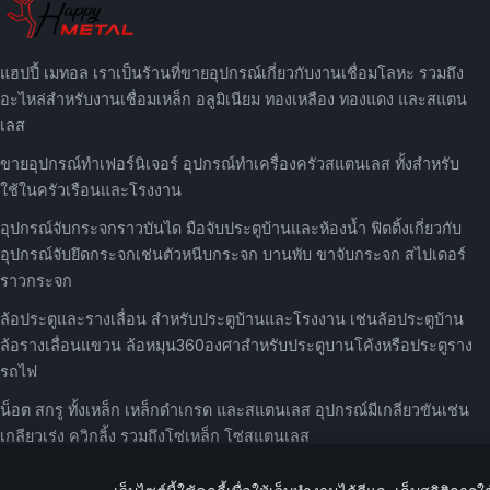
แฮปปี้ เมทอล เราเป็นร้านที่ขายอุปกรณ์เกี่ยวกับงานเชื่อมโลหะ รวมถึง
อะไหล่สำหรับงานเชื่อมเหล็ก อลูมิเนียม ทองเหลือง ทองแดง และสแตน
เลส
ขายอุปกรณ์ทำเฟอร์นิเจอร์ อุปกรณ์ทำเครื่องครัวสแตนเลส ทั้งสำหรับ
ใช้ในครัวเรือนและโรงงาน
อุปกรณ์จับกระจกราวบันได มือจับประตูบ้านและห้องน้ำ ฟิตติ้งเกี่ยวกับ
อุปกรณ์จับยึดกระจกเช่นตัวหนีบกระจก บานพับ ขาจับกระจก สไปเดอร์
ราวกระจก
ล้อประตูและรางเลื่อน สำหรับประตูบ้านและโรงงาน เช่นล้อประตูบ้าน
ล้อรางเลื่อนแขวน ล้อหมุน360องศาสำหรับประตูบานโค้งหรือประตูราง
รถไฟ
น็อต สกรู ทั้งเหล็ก เหล็กดำเกรด และสแตนเลส อุปกรณ์มีเกลียวขันเช่น
เกลียวเร่ง ควิกลิ้ง รวมถึงโซ่เหล็ก โซ่สแตนเลส