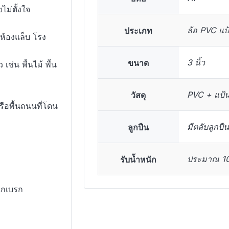
ไม่ตั้งใจ
ประเภท
ล้อ PVC แป
ห้องแล็บ โรง
ขนาด
3 นิ้ว
ช่น พื้นไม้ พื้น
วัสดุ
PVC + แป้นเ
ือพื้นถนนที่โดน
ลูกปืน
มีตลับลูกป
รับน้ำหนัก
ประมาณ 100
ลไกเบรก