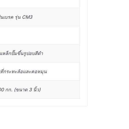
้นเบรค รุ่น CM3
หล็กปั๊มขึ้นรูปอบสีดำ
ืนที่กระทะล้อและคอหมุน
 กก. (ขนาด 3 นิ้ว)