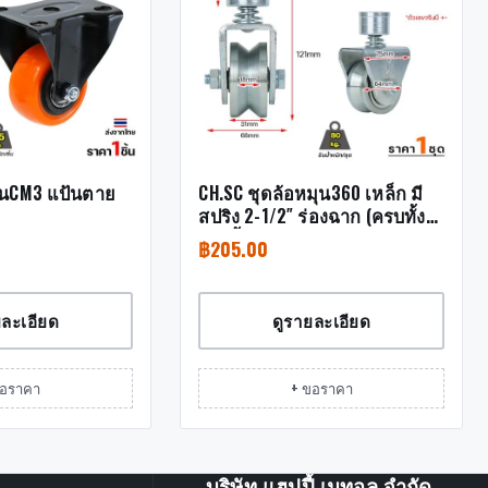
รุ่นCM3 แป้นตาย
CH.SC ชุดล้อหมุน360 เหล็ก มี
สปริง 2-1/2″ ร่องฉาก (ครบทั้ง
ชุดเสื้อ+ล้อ)
฿
205.00
ยละเอียด
ดูรายละเอียด
ขอราคา
+ ขอราคา
บริษัท แฮปปี้ เมทอล จำกัด