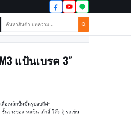
ค้นหา
สินค้า
และ
บทความ
นCM3 แป้นเบรค 3″
สื้อเหล็กปั๊มขึ้นรูปอบสีดำ
ั้นวางของ รถเข็น เก้าอี้ โต๊ะ ตู้ รถเข็น