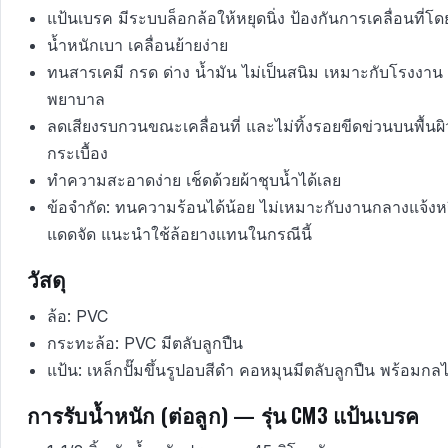
แป้นเบรค มีระบบล็อกล้อให้หยุดนิ่ง ป้องกันการเคลื่อนที่โดย
น้ำหนักเบา เคลื่อนย้ายง่าย
ทนสารเคมี กรด ด่าง น้ำมัน ไม่เป็นสนิม เหมาะกับโรงงาน 
พยาบาล
ลดเสียงรบกวนขณะเคลื่อนที่ และไม่ทิ้งรอยขีดข่วนบนพื้นผิว เ
กระเบื้อง
ทำความสะอาดง่าย เช็ดด้วยผ้าชุบน้ำได้เลย
ข้อจำกัด: ทนความร้อนได้น้อย ไม่เหมาะกับงานกลางแจ้งหร
แดดจัด แนะนำใช้ล้อยางแทนในกรณีนี้
วัสดุ
ล้อ: PVC
กระทะล้อ: PVC มีตลับลูกปืน
แป้น: เหล็กปั๊มขึ้นรูปอบสีดำ คอหมุนมีตลับลูกปืน พร้อมก
การรับน้ำหนัก (ต่อลูก) — รุ่น CM3 แป้นเบรค