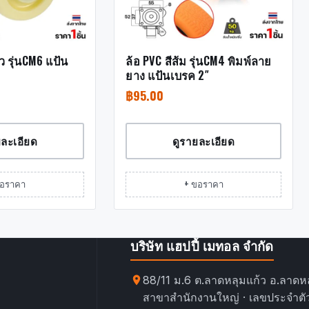
ว รุ่นCM6 แป้น
ล้อ PVC สีส้ม รุ่นCM4 พิมพ์ลาย
ยาง แป้นเบรค 2″
฿
95.00
ยละเอียด
ดูรายละเอียด
ขอราคา
+ ขอราคา
บริษัท แฮปปี้ เมทอล จำกัด
88/11 ม.6 ต.ลาดหลุมแก้ว อ.ลาดหล
สาขาสำนักงานใหญ่ · เลขประจำตัว