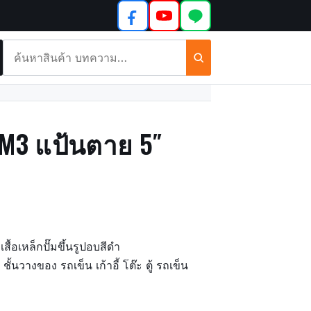
ค้นหา
สินค้า
และ
บทความ
นCM3 แป้นตาย 5″
สื้อเหล็กปั๊มขึ้นรูปอบสีดำ
ั้นวางของ รถเข็น เก้าอี้ โต๊ะ ตู้ รถเข็น