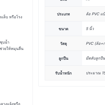
ประเภท
ล้อ PVC แป
งแล็บ หรือโรง
ขนาด
5 นิ้ว
ชุบน้ำ
วัสดุ
PVC (ล้อ+กร
ช่วยให้หมุนลื่น
ลูกปืน
มีตลับลูกปืนท
รับน้ำหนัก
ประมาณ 15
ลางแจ้งหรือ