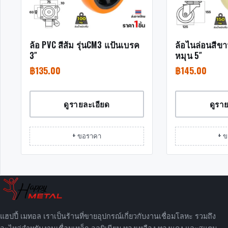
ล้อ PVC สีส้ม รุ่นCM3 แป้นเบรค
ล้อไนล่อนสีขา
3″
หมุน 5″
฿
135.00
฿
145.00
ดูรายละเอียด
ดูรา
+ ขอราคา
+ 
แฮปปี้ เมทอล เราเป็นร้านที่ขายอุปกรณ์เกี่ยวกับงานเชื่อมโลหะ รวมถึง