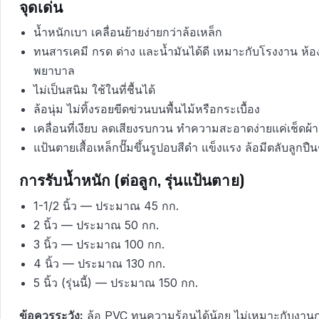
จุดเด่น
น้ำหนักเบา เคลื่อนย้ายง่ายกว่าล้อเหล็ก
ทนสารเคมี กรด ด่าง และน้ำมันได้ดี เหมาะกับโรงงาน ห้อ
พยาบาล
ไม่เป็นสนิม ใช้ในที่ชื้นได้
ล้อนุ่ม ไม่ทิ้งรอยขีดข่วนบนพื้นไม้หรือกระเบื้อง
เคลื่อนที่เงียบ ลดเสียงรบกวน ทำความสะอาดง่ายแค่เช็ดผ้า
แป้นตายเสื้อเหล็กปั๊มขึ้นรูปอบสีดำ แข็งแรง ล้อมีตลับลูกปืน
การรับน้ำหนัก (ต่อลูก, รุ่นแป้นตาย)
1-1/2 นิ้ว — ประมาณ 45 กก.
2 นิ้ว — ประมาณ 50 กก.
3 นิ้ว — ประมาณ 100 กก.
4 นิ้ว — ประมาณ 130 กก.
5 นิ้ว (รุ่นนี้) — ประมาณ 150 กก.
ข้อควรระวัง:
ล้อ PVC ทนความร้อนได้น้อย ไม่เหมาะกับงานก