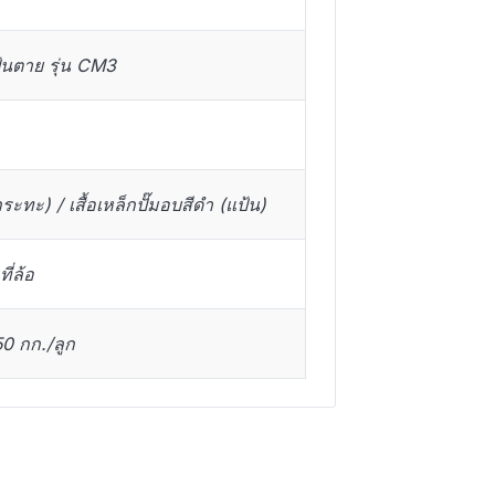
้นตาย รุ่น CM3
ะทะ) / เสื้อเหล็กปั๊มอบสีดำ (แป้น)
ี่ล้อ
0 กก./ลูก