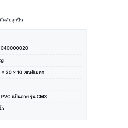
มีตลับลูกปืน
6040000020
kg
 × 20 × 10 เซนติเมตร
P
อ PVC แป้นตาย รุ่น CM3
ิ้ว