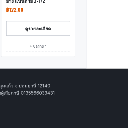
ยาง แป้นตาย 2-1/2″
฿
122.00
ดูรายละเอียด
+ ขอราคา
ุมแก้ว จ.ปทุมธานี 12140
ผู้เสียภาษี 0135566033431