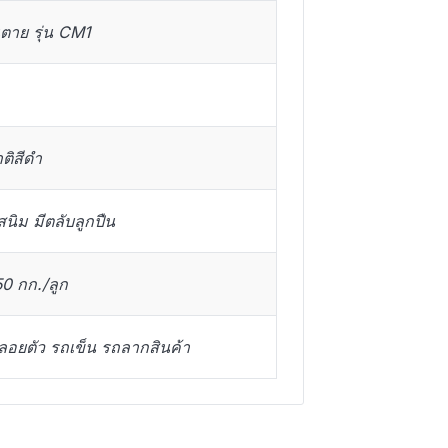
นตาย รุ่น CM1
ติสีดำ
สนิม มีตลับลูกปืน
0 กก./ลูก
์ลอยตัว รถเข็น รถลากสินค้า