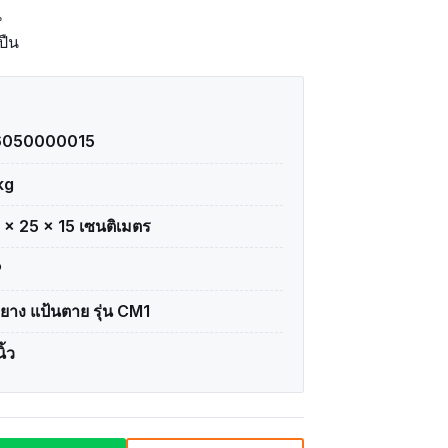
น
ปืน
6050000015
kg
 × 25 × 15 เซนติเมตร
P
อยาง แป้นตาย รุ่น CM1
ิ้ว