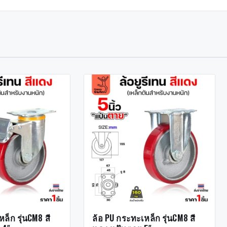
ล็ก รุ่นCM8 สี
ล้อ PU กระทะเหล็ก รุ่นCM8 สี