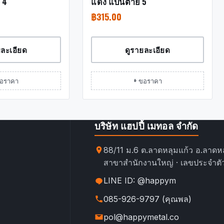
 4″
แดง แป้นตาย 5″
฿
315.00
ยละเอียด
ดูรายละเอียด
ขอราคา
+ ขอราคา
บริษัท แฮปปี้ เมทอล จำกัด
88/11 ม.6 ต.ลาดหลุมแก้ว อ.ลาดหล
สาขาสำนักงานใหญ่ · เลขประจำตัว
LINE ID: @happym
085-926-9797 (คุณพล)
pol@happymetal.co