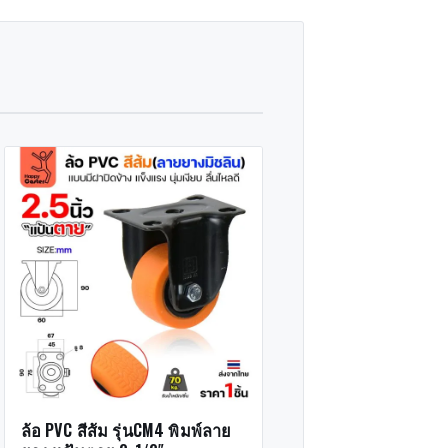
ล้อ PVC สีส้ม รุ่นCM4 พิมพ์ลาย