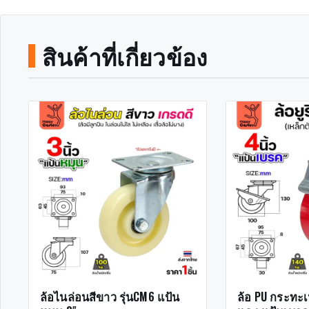
สินค้าที่เกี่ยวข้อง
ล้อไนล่อนสีขาว รุ่นCM6 แป้น
ล้อ PU กระทะเห