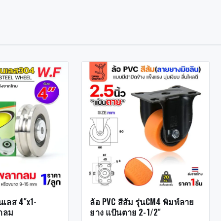
นเลส 4″x1-
ล้อ PVC สีส้ม รุ่นCM4 พิมพ์ลาย
งกลม
ยาง แป้นตาย 2-1/2″