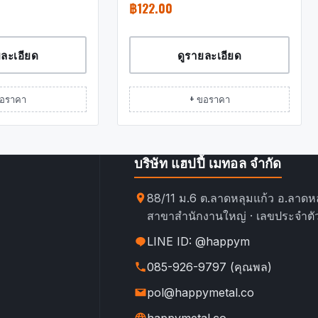
฿
122.00
ยละเอียด
ดูรายละเอียด
ขอราคา
+ ขอราคา
บริษัท แฮปปี้ เมทอล จำกัด
88/11 ม.6 ต.ลาดหลุมแก้ว อ.ลาดหล
สาขาสำนักงานใหญ่ · เลขประจำตัว
LINE ID: @happym
085-926-9797 (คุณพล)
pol@happymetal.co