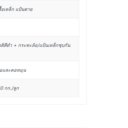
ื้อเหล็ก แป้นตาย
ิสีดำ + กระทะล้อ/แป้นเหล็กชุบกัน
ล้อและคอหมุน
 กก./ลูก