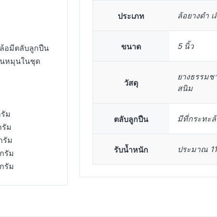
ประเภท
ล้อยางดำ เส
ขนาด
5 นิ้ว
อมีตลับลูกปืน
้นหมุนในชุด
ยางธรรมชาต
วัสดุ
สนิม
รัม
ตลับลูกปืน
มีที่กระทะ
กรัม
กรัม
รับน้ำหนัก
ประมาณ 110
กรัม
กรัม