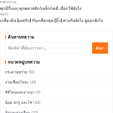
แนะแนว
PREVIOUS
พุกมีกี่แบบ พุกพลาสติก/เหล็ก/เคมี เลือกใช้ยังไง
เรื่อง
NEXT
เกลียวมิล (เมตริก) กับเกลียวหุน (นิ้ว) ต่างกันยังไง ดูออกยังไง
ค้นหาบทความ
ค้นหา
ค้นหา
หมวดหมู่บทความ
กระดาษทราย
(12)
งานเชื่อมโลหะ
(41)
ซิลิโคนและยาแนว
(2)
น็อต สกรู และโซ่
(34)
ล้อและรางเลื่อน
(22)