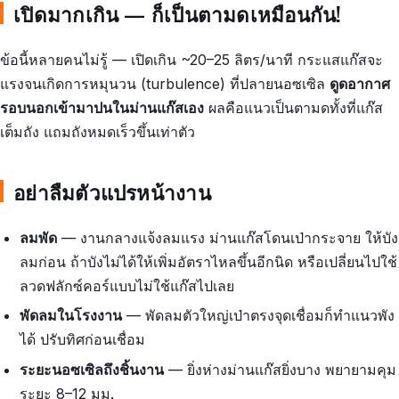
เปิดมากเกิน — ก็เป็นตามดเหมือนกัน!
ข้อนี้หลายคนไม่รู้ — เปิดเกิน ~20–25 ลิตร/นาที กระแสแก๊สจะ
แรงจนเกิดการหมุนวน (turbulence) ที่ปลายนอซเซิล
ดูดอากาศ
รอบนอกเข้ามาปนในม่านแก๊สเอง
ผลคือแนวเป็นตามดทั้งที่แก๊ส
เต็มถัง แถมถังหมดเร็วขึ้นเท่าตัว
อย่าลืมตัวแปรหน้างาน
ลมพัด
— งานกลางแจ้งลมแรง ม่านแก๊สโดนเป่ากระจาย ให้บัง
ลมก่อน ถ้าบังไม่ได้ให้เพิ่มอัตราไหลขึ้นอีกนิด หรือเปลี่ยนไปใช้
ลวดฟลักซ์คอร์แบบไม่ใช้แก๊สไปเลย
พัดลมในโรงงาน
— พัดลมตัวใหญ่เป่าตรงจุดเชื่อมก็ทำแนวพัง
ได้ ปรับทิศก่อนเชื่อม
ระยะนอซเซิลถึงชิ้นงาน
— ยิ่งห่างม่านแก๊สยิ่งบาง พยายามคุม
ระยะ 8–12 มม.