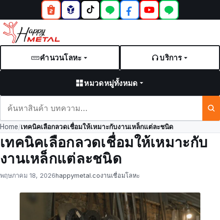
คำนวนโลหะ
บริการ
หมวดหมู่ทั้งหมด
ค้นหา
สินค้า
Home
/
เทคนิคเลือกลวดเชื่อมให้เหมาะกับงานเหล็กแต่ละชนิด
และ
เทคนิคเลือกลวดเชื่อมให้เหมาะกับ
บทความ
งานเหล็กแต่ละชนิด
Posted
by
in
พฤษภาคม 18, 2026
happymetal.co
งานเชื่อมโลหะ
on