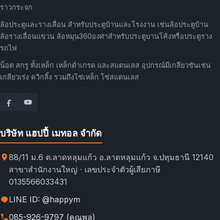
ราวกระจก
ล้อประตูและรางเลื่อน สำหรับประตูบ้านและโรงงาน เช่นล้อประตูบ้าน
ล้อรางเลื่อนแขวน ล้อหมุน360องศาสำหรับประตูบานโค้งหรือประตูราง
รถไฟ
น็อต สกรู ทั้งเหล็ก เหล็กดำเกรด และสแตนเลส อุปกรณ์มีเกลียวขันเช่น
เกลียวเร่ง ควิกลิ้ง รวมถึงโซ่เหล็ก โซ่สแตนเลส
บริษัท แฮปปี้ เมทอล จำกัด
88/11 ม.6 ต.ลาดหลุมแก้ว อ.ลาดหลุมแก้ว จ.ปทุมธานี 12140
สาขาสำนักงานใหญ่ · เลขประจำตัวผู้เสียภาษี
0135566033431
LINE ID: @happym
085-926-9797 (คุณพล)