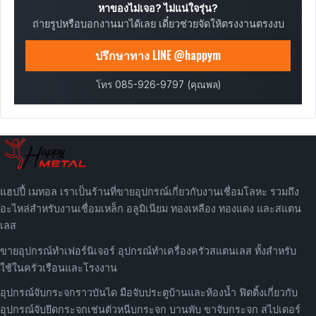
หาของไม่เจอ? ไม่แน่ใจรุ่น?
ถ่ายรูปหรือบอกงานมาได้เลย เดี๋ยวช่วยจัดให้ตรงงานตรงงบ
ปรึกษาทาง LINE @happym
โทร 085-926-9797 (คุณพล)
แฮปปี้ เมทอล เราเป็นร้านที่ขายอุปกรณ์เกี่ยวกับงานเชื่อมโลหะ รวมถึง
อะไหล่สำหรับงานเชื่อมเหล็ก อลูมิเนียม ทองเหลือง ทองแดง และสแตน
เลส
ขายอุปกรณ์ทำเฟอร์นิเจอร์ อุปกรณ์ทำเครื่องครัวสแตนเลส ทั้งสำหรับ
ใช้ในครัวเรือนและโรงงาน
อุปกรณ์จับกระจกราวบันได มือจับประตูบ้านและห้องน้ำ ฟิตติ้งเกี่ยวกับ
อุปกรณ์จับยึดกระจกเช่นตัวหนีบกระจก บานพับ ขาจับกระจก สไปเดอร์