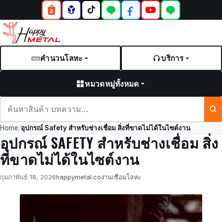
คำนวนโลหะ
บริการ
หมวดหมู่ทั้งหมด
ค้นหา
สินค้า
Home
/
อุปกรณ์ Safety สำหรับช่างเชื่อม สิ่งที่ขาดไม่ได้ในไซต์งาน
และ
อุปกรณ์ SAFETY สำหรับช่างเชื่อม สิ่ง
บทความ
ที่ขาดไม่ได้ในไซต์งาน
Posted
by
in
กุมภาพันธ์ 18, 2026
happymetal.co
งานเชื่อมโลหะ
on