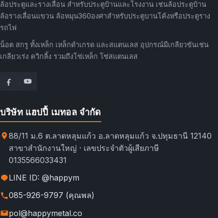
ล้อประตูและรางเลื่อน สำหรับประตูบ้านและโรงงาน เช่นล้อประตูบ้าน
ล้อรางเลื่อนแขวน ล้อหมุน360องศาสำหรับประตูบานโค้งหรือประตูราง
รถไฟ
น็อต สกรู ทั้งเหล็ก เหล็กดำเกรด และสแตนเลส อุปกรณ์มีเกลียวขันเช่น
เกลียวเร่ง ควิกลิ้ง รวมถึงโซ่เหล็ก โซ่สแตนเลส
บริษัท แฮปปี้ เมทอล จำกัด
88/11 ม.6 ต.ลาดหลุมแก้ว อ.ลาดหลุมแก้ว จ.ปทุมธานี 12140
สาขาสำนักงานใหญ่ · เลขประจำตัวผู้เสียภาษี
0135566033431
LINE ID: @happym
085-926-9797 (คุณพล)
pol@happymetal.co