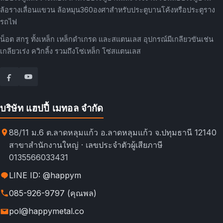
ล้อรางเลื่อนแขวน ล้อหมุน360องศาสำหรับประตูบานโค้งหรือประตูราง
รถไฟ
น็อต สกรู ทั้งเหล็ก เหล็กดำเกรด และสแตนเลส อุปกรณ์มีเกลียวขันเช่น
เกลียวเร่ง ควิกลิ้ง รวมถึงโซ่เหล็ก โซ่สแตนเลส
บริษัท แฮปปี้ เมทอล จำกัด
88/11 ม.6 ต.ลาดหลุมแก้ว อ.ลาดหลุมแก้ว จ.ปทุมธานี 12140
สาขาสำนักงานใหญ่ · เลขประจำตัวผู้เสียภาษี
0135566033431
LINE ID: @happym
085-926-9797 (คุณพล)
pol@happymetal.co