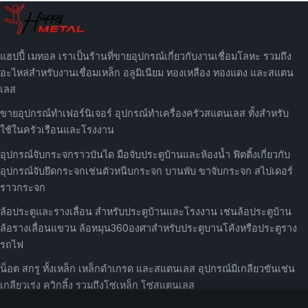
แฮปปี้ เมทอล เราเป็นร้านที่ขายอุปกรณ์เกี่ยวกับงานเชื่อมโลหะ รวมถึง
อะไหล่สำหรับงานเชื่อมเหล็ก อลูมิเนียม ทองเหลือง ทองแดง และสแตน
เลส
ขายอุปกรณ์ทำเฟอร์นิเจอร์ อุปกรณ์ทำเครื่องครัวสแตนเลส ทั้งสำหรับ
ใช้ในครัวเรือนและโรงงาน
อุปกรณ์จับกระจกราวบันได มือจับประตูบ้านและห้องน้ำ ฟิตติ้งเกี่ยวกับ
อุปกรณ์จับยึดกระจกเช่นตัวหนีบกระจก บานพับ ขาจับกระจก สไปเดอร์
ราวกระจก
ล้อประตูและรางเลื่อน สำหรับประตูบ้านและโรงงาน เช่นล้อประตูบ้าน
ล้อรางเลื่อนแขวน ล้อหมุน360องศาสำหรับประตูบานโค้งหรือประตูราง
รถไฟ
น็อต สกรู ทั้งเหล็ก เหล็กดำเกรด และสแตนเลส อุปกรณ์มีเกลียวขันเช่น
เกลียวเร่ง ควิกลิ้ง รวมถึงโซ่เหล็ก โซ่สแตนเลส