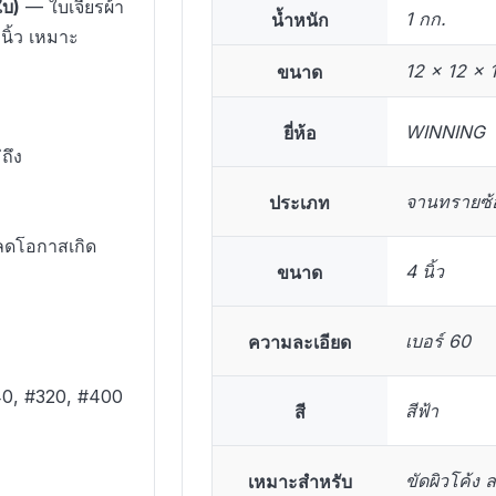
ใบ)
— ใบเจียรผ้า
น้ำหนัก
1 กก.
นิ้ว เหมาะ
ขนาด
12 × 12 × 
ยี่ห้อ
WINNING
ถึง
ประเภท
จานทรายซ้อ
 ลดโอกาสเกิด
ขนาด
4 นิ้ว
ความละเอียด
เบอร์ 60
240, #320, #400
สี
สีฟ้า
เหมาะสำหรับ
ขัดผิวโค้ง