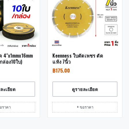
ัด 4″x1mmx16mm
Keenness ใบตัดเพชร ตัด
(กล่อง10ใบ)
แห้ง 7นิ้ว
฿
175.00
ยละเอียด
ดูรายละเอียด
ขอราคา
+ ขอราคา