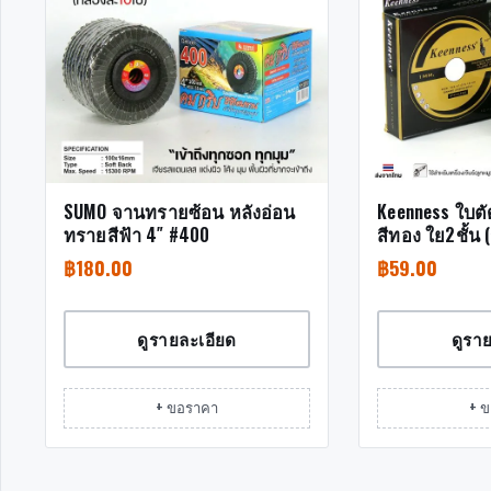
SUMO จานทรายซ้อน หลังอ่อน
Keenness ใบต
ทรายสีฟ้า 4″ #400
สีทอง ใย2ชั้น 
฿
180.00
฿
59.00
ดูรายละเอียด
ดูรา
+ ขอราคา
+ 