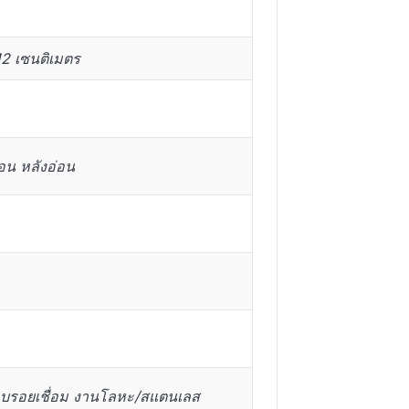
12 เซนติเมตร
น หลังอ่อน
 ลบรอยเชื่อม งานโลหะ/สแตนเลส