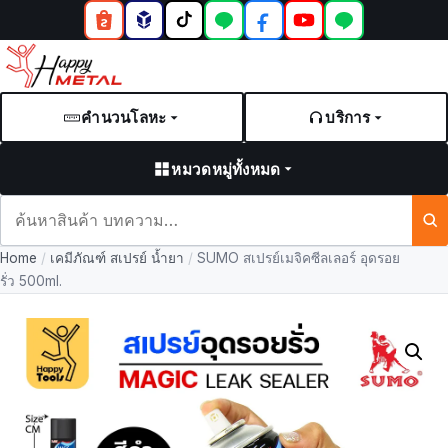
คำนวนโลหะ
บริการ
หมวดหมู่ทั้งหมด
ค้นหา
สินค้า
Home
/
เคมีภัณฑ์ สเปรย์ น้ำยา
/
SUMO สเปรย์เมจิคซีลเลอร์ อุดรอย
และ
รั่ว 500ml.
บทความ