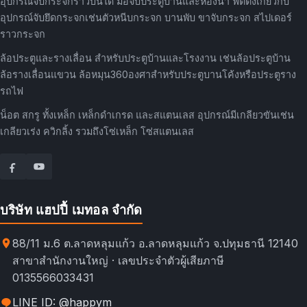
อุปกรณ์จับกระจกราวบันได มือจับประตูบ้านและห้องน้ำ ฟิตติ้งเกี่ยวกับ
อุปกรณ์จับยึดกระจกเช่นตัวหนีบกระจก บานพับ ขาจับกระจก สไปเดอร์
ราวกระจก
ล้อประตูและรางเลื่อน สำหรับประตูบ้านและโรงงาน เช่นล้อประตูบ้าน
ล้อรางเลื่อนแขวน ล้อหมุน360องศาสำหรับประตูบานโค้งหรือประตูราง
รถไฟ
น็อต สกรู ทั้งเหล็ก เหล็กดำเกรด และสแตนเลส อุปกรณ์มีเกลียวขันเช่น
เกลียวเร่ง ควิกลิ้ง รวมถึงโซ่เหล็ก โซ่สแตนเลส
บริษัท แฮปปี้ เมทอล จำกัด
88/11 ม.6 ต.ลาดหลุมแก้ว อ.ลาดหลุมแก้ว จ.ปทุมธานี 12140
สาขาสำนักงานใหญ่ · เลขประจำตัวผู้เสียภาษี
0135566033431
LINE ID: @happym