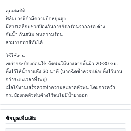
คุณสมบัติ
ฟิล์มยางสีดำมีความยืดหยุ่นสูง
มีสารเคลือบช่วยป้องกันการกัดกร่อนจากกรด ด่าง
กันน้ำ กันสนิม ทนความร้อน
สามารถทาสีทับได้
วิธีใช้งาน
เขย่ากระป๋องก่อนใช้ ฉีดพ่นให้ห่างจากพื้นผิว 20-30 ซม.
ทิ้งไว้ให้น้ำยาแห้ง 30 นาที (หากฉีดซ้ำควรปล่อยทิ้งไว้นาน
กว่าระยะเวลาที่ระบุ)
เมื่อใช้งานเสร็จควรทำความสะอาดหัวพ่น โดยการคว่ำ
กระป๋องกดหัวพ่นค้างไว้จนไม่มีน้ำยาออก
ข้อมูลเพิ่มเติม