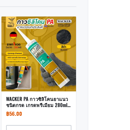
WACKER PA กาวซิลิโคนยาแนว
ชนิดกรด เกรดพรีเมียม 280ml
สีดำ
฿
56.00