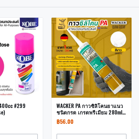
 400cc #299
WACKER PA กาวซิลิโคนยาแนว
se)
ชนิดกรด เกรดพรีเมียม 280ml
สีขาว
฿
56.00