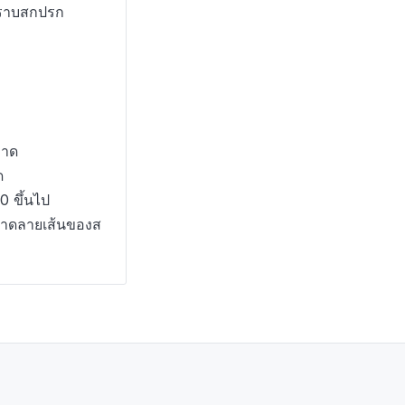
คราบสกปรก
อาด
ด
0 ขึ้นไป
ขนาดลายเส้นของส