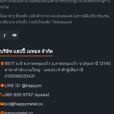
ล้อรางเลื่อนแขวน ล้อหมุน360องศาสำหรับประตูบานโค้งหรือประตูราง
รถไฟ
น็อต สกรู ทั้งเหล็ก เหล็กดำเกรด และสแตนเลส อุปกรณ์มีเกลียวขันเช่น
เกลียวเร่ง ควิกลิ้ง รวมถึงโซ่เหล็ก โซ่สแตนเลส
บริษัท แฮปปี้ เมทอล จำกัด
88/11 ม.6 ต.ลาดหลุมแก้ว อ.ลาดหลุมแก้ว จ.ปทุมธานี 12140
สาขาสำนักงานใหญ่ · เลขประจำตัวผู้เสียภาษี
0135566033431
LINE ID: @happym
085-926-9797 (คุณพล)
pol@happymetal.co
happymetal.co