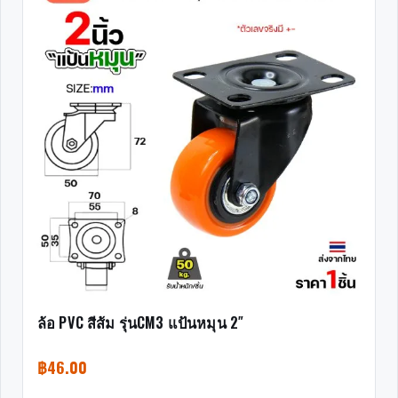
ล้อ PVC สีส้ม รุ่นCM3 แป้นหมุน 2″
฿
46.00