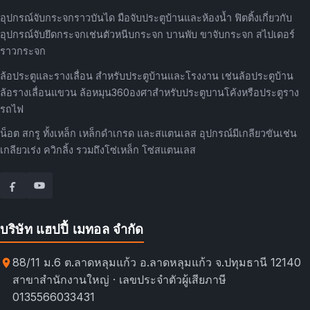
อุปกรณ์จับกระจกราวบันได มือจับประตูบ้านและห้องน้ำ ฟิตติ้งเกี่ยวกับ
อุปกรณ์จับยึดกระจกเช่นตัวหนีบกระจก บานพับ ขาจับกระจก สไปเดอร์
ราวกระจก
ล้อประตูและรางเลื่อน สำหรับประตูบ้านและโรงงาน เช่นล้อประตูบ้าน
ล้อรางเลื่อนแขวน ล้อหมุน360องศาสำหรับประตูบานโค้งหรือประตูราง
รถไฟ
น็อต สกรู ทั้งเหล็ก เหล็กดำเกรด และสแตนเลส อุปกรณ์มีเกลียวขันเช่น
เกลียวเร่ง ควิกลิ้ง รวมถึงโซ่เหล็ก โซ่สแตนเลส
บริษัท แฮปปี้ เมทอล จำกัด
88/11 ม.6 ต.ลาดหลุมแก้ว อ.ลาดหลุมแก้ว จ.ปทุมธานี 12140
สาขาสำนักงานใหญ่ · เลขประจำตัวผู้เสียภาษี
0135566033431