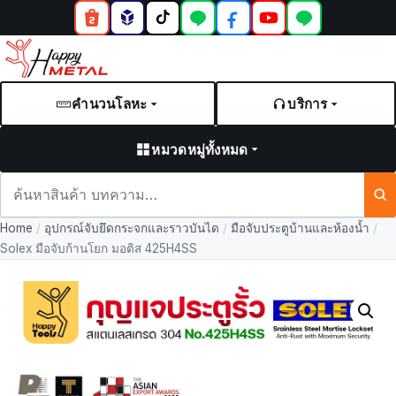
คำนวนโลหะ
บริการ
หมวดหมู่ทั้งหมด
ค้นหา
สินค้า
Home
/
อุปกรณ์จับยึดกระจกและราวบันได
/
มือจับประตูบ้านและห้องน้ำ
/
และ
Solex มือจับก้านโยก มอติส 425H4SS
บทความ