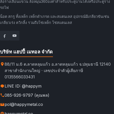
ล้อรางเลื่อนแขวน ล้อหมุน360องศาสำหรับประตูบานโค้งหรือประตูราง
รถไฟ
น็อต สกรู ทั้งเหล็ก เหล็กดำเกรด และสแตนเลส อุปกรณ์มีเกลียวขันเช่น
เกลียวเร่ง ควิกลิ้ง รวมถึงโซ่เหล็ก โซ่สแตนเลส
บริษัท แฮปปี้ เมทอล จำกัด
88/11 ม.6 ต.ลาดหลุมแก้ว อ.ลาดหลุมแก้ว จ.ปทุมธานี 12140
สาขาสำนักงานใหญ่ · เลขประจำตัวผู้เสียภาษี
0135566033431
LINE ID: @happym
085-926-9797 (คุณพล)
pol@happymetal.co
happymetal.co