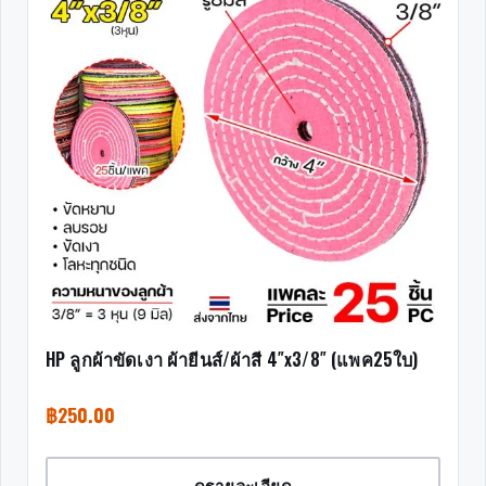
HP ลูกผ้าขัดเงา ผ้ายีนส์/ผ้าสี 4″x3/8″ (แพค25ใบ)
฿
250.00
ดูรายละเอียด