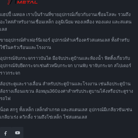
แฮปปี้ เมทอล เราเป็นร้านที่ขายอุปกรณ์เกี่ยวกับงานเชื่อมโลหะ รวมถึง
อะไหล่สำหรับงานเชื่อมเหล็ก อลูมิเนียม ทองเหลือง ทองแดง และสแตน
เลส
ขายอุปกรณ์ทำเฟอร์นิเจอร์ อุปกรณ์ทำเครื่องครัวสแตนเลส ทั้งสำหรับ
ใช้ในครัวเรือนและโรงงาน
อุปกรณ์จับกระจกราวบันได มือจับประตูบ้านและห้องน้ำ ฟิตติ้งเกี่ยวกับ
อุปกรณ์จับยึดกระจกเช่นตัวหนีบกระจก บานพับ ขาจับกระจก สไปเดอร์
ราวกระจก
ล้อประตูและรางเลื่อน สำหรับประตูบ้านและโรงงาน เช่นล้อประตูบ้าน
ล้อรางเลื่อนแขวน ล้อหมุน360องศาสำหรับประตูบานโค้งหรือประตูราง
รถไฟ
น็อต สกรู ทั้งเหล็ก เหล็กดำเกรด และสแตนเลส อุปกรณ์มีเกลียวขันเช่น
เกลียวเร่ง ควิกลิ้ง รวมถึงโซ่เหล็ก โซ่สแตนเลส