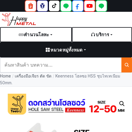
คำนวนโลหะ
บริการ
หมวดหมู่ทั้งหมด
ค้นหา
สินค้า
Home
/
เครื่องมือเจียร ตัด ขัด
/
Keenness โฮลซอ HSS ชุบไทเทเนียม
และ
50mm.
บทความ