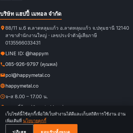
บริษัท แฮปปี้ เมทอล จำกัด
88/11 ม.6 ต.ลาดหลุมแก้ว อ.ลาดหลุมแก้ว จ.ปทุมธานี 12140
สาขาสำนักงานใหญ่ · เลขประจำตัวผู้เสียภาษี
0135566033431
LINE ID: @happym
085-926-9797 (คุณพล)
pol@happymetal.co
happymetal.co
จ–ส 8.00 – 17.00 น.
ดูแผนที่ร้าน (Google Maps)
เว็บไซต์นี้ใช้คุกกี้เพื่อให้เว็บทำงานได้ดีและเก็บสถิติการใช้งาน อ่าน
© 2026 happymetal.co. All rights reserved.
เพิ่มเติมที่
นโยบายคุกกี้
ข้อ
กฎการใช้งาน &
นโยบายความ
นโยบาย
นโยบาย
เทียบช่อง
กำหนดการ
ความเป็นส่วนตัว
เป็นส่วนตัว
คืนสินค้า
คุกกี้
ทางสั่งซื้อ
ปฏิเสธ
ยอมรับทั้งหมด