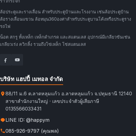
ราวกระจก
ล้อประตูและรางเลื่อน สำหรับประตูบ้านและโรงงาน เช่นล้อประตูบ้าน
ล้อรางเลื่อนแขวน ล้อหมุน360องศาสำหรับประตูบานโค้งหรือประตูราง
รถไฟ
น็อต สกรู ทั้งเหล็ก เหล็กดำเกรด และสแตนเลส อุปกรณ์มีเกลียวขันเช่น
เกลียวเร่ง ควิกลิ้ง รวมถึงโซ่เหล็ก โซ่สแตนเลส
บริษัท แฮปปี้ เมทอล จำกัด
88/11 ม.6 ต.ลาดหลุมแก้ว อ.ลาดหลุมแก้ว จ.ปทุมธานี 12140
สาขาสำนักงานใหญ่ · เลขประจำตัวผู้เสียภาษี
0135566033431
LINE ID: @happym
085-926-9797 (คุณพล)