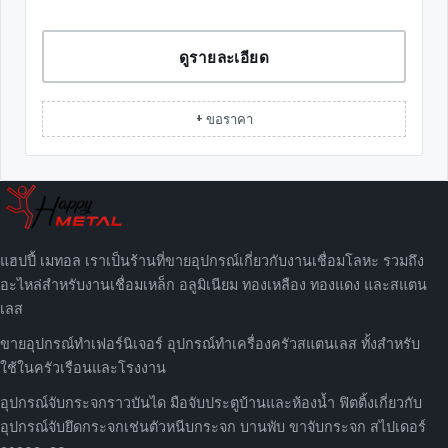
ดูรายละเอียด
+ ขอราคา
แฮปปี้ เมทอล เราเป็นร้านที่ขายอุปกรณ์เกี่ยวกับงานเชื่อมโลหะ รวมถึง
อะไหล่สำหรับงานเชื่อมเหล็ก อลูมิเนียม ทองเหลือง ทองแดง และสแตน
เลส
ขายอุปกรณ์ทำเฟอร์นิเจอร์ อุปกรณ์ทำเครื่องครัวสแตนเลส ทั้งสำหรับ
ใช้ในครัวเรือนและโรงงาน
อุปกรณ์จับกระจกราวบันได มือจับประตูบ้านและห้องน้ำ ฟิตติ้งเกี่ยวกับ
อุปกรณ์จับยึดกระจกเช่นตัวหนีบกระจก บานพับ ขาจับกระจก สไปเดอร์