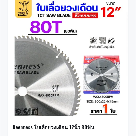
Keenness ใบเลื่อยวงเดือน 12นิ้ว 80ฟัน