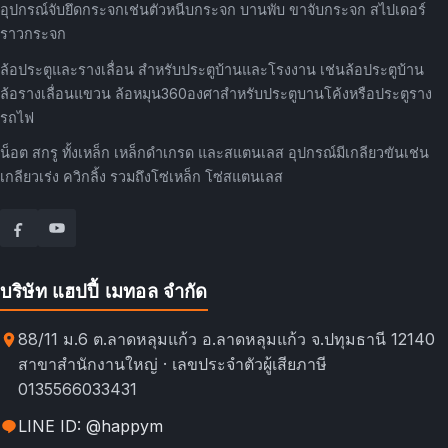
อุปกรณ์จับยึดกระจกเช่นตัวหนีบกระจก บานพับ ขาจับกระจก สไปเดอร์
ราวกระจก
ล้อประตูและรางเลื่อน สำหรับประตูบ้านและโรงงาน เช่นล้อประตูบ้าน
ล้อรางเลื่อนแขวน ล้อหมุน360องศาสำหรับประตูบานโค้งหรือประตูราง
รถไฟ
น็อต สกรู ทั้งเหล็ก เหล็กดำเกรด และสแตนเลส อุปกรณ์มีเกลียวขันเช่น
เกลียวเร่ง ควิกลิ้ง รวมถึงโซ่เหล็ก โซ่สแตนเลส
บริษัท แฮปปี้ เมทอล จำกัด
88/11 ม.6 ต.ลาดหลุมแก้ว อ.ลาดหลุมแก้ว จ.ปทุมธานี 12140
สาขาสำนักงานใหญ่ · เลขประจำตัวผู้เสียภาษี
0135566033431
LINE ID: @happym