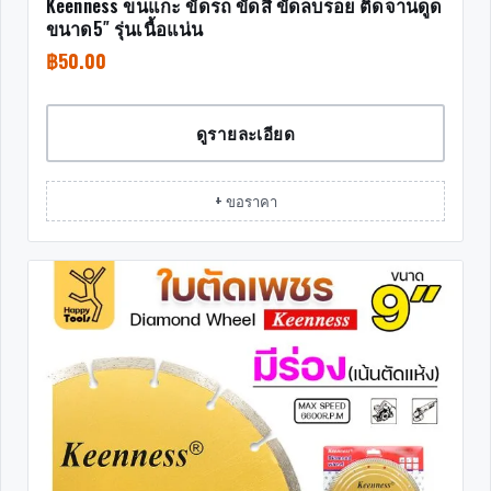
Keenness ขนแกะ ขัดรถ ขัดสี ขัดลบรอย ติดจานดูด
ขนาด5″ รุ่นเนื้อแน่น
฿
50.00
ดูรายละเอียด
+ ขอราคา