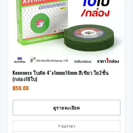
Keenness ใบตัด 4″x1mmx16mm สีเขียว ใย2ชั้น
(กล่อง10ใบ)
฿
59.00
ดูรายละเอียด
+ ขอราคา