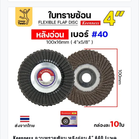
Keenness จานทรายซ้อน หลังอ่อน 4″ #40 (แพค