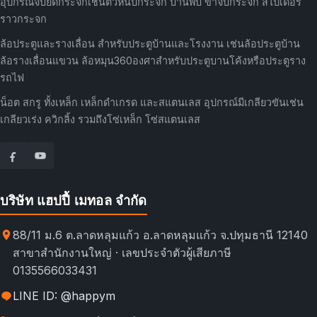
อุปกรณ์จับยึดกระจกเช่นตัวหนีบกระจก บานพับ ขาจับกระจก สไปเดอร์
ราวกระจก
ล้อประตูและรางเลื่อน สำหรับประตูบ้านและโรงงาน เช่นล้อประตูบ้าน
ล้อรางเลื่อนแขวน ล้อหมุน360องศาสำหรับประตูบานโค้งหรือประตูราง
รถไฟ
น็อต สกรู ทั้งเหล็ก เหล็กดำเกรด และสแตนเลส อุปกรณ์มีเกลียวขันเช่น
เกลียวเร่ง ควิกลิ้ง รวมถึงโซ่เหล็ก โซ่สแตนเลส
บริษัท แฮปปี้ เมทอล จำกัด
88/11 ม.6 ต.ลาดหลุมแก้ว อ.ลาดหลุมแก้ว จ.ปทุมธานี 12140
สาขาสำนักงานใหญ่ · เลขประจำตัวผู้เสียภาษี
0135566033431
LINE ID: @happym