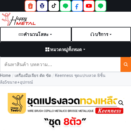
คำนวนโลหะ
บริการ
หมวดหมู่ทั้งหมด
ค้นหา
สินค้า
Home
/
เครื่องมือเจียร ตัด ขัด
/
Keenness ชุดแปรงลวด 8ชิ้น
และ
ล้อ5ขนาด+อุปกรณ์
บทความ