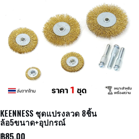
KEENNESS ชุดแปรงลวด 8ชิ้น
ล้อ5ขนาด+อุปกรณ์
฿
85.00