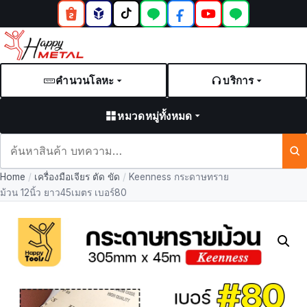
คำนวนโลหะ
บริการ
หมวดหมู่ทั้งหมด
ค้นหา
สินค้า
Home
/
เครื่องมือเจียร ตัด ขัด
/
Keenness กระดาษทราย
และ
ม้วน 12นิ้ว ยาว45เมตร เบอร์80
บทความ