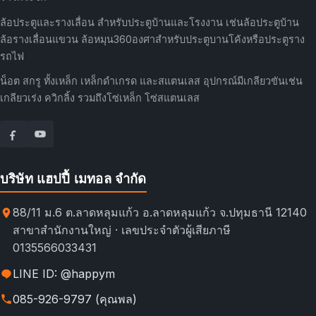
ล้อประตูและรางเลื่อน สำหรับประตูบ้านและโรงงาน เช่นล้อประตูบ้าน
ล้อรางเลื่อนแขวน ล้อหมุน360องศาสำหรับประตูบานโค้งหรือประตูราง
รถไฟ
น็อต สกรู ทั้งเหล็ก เหล็กดำเกรด และสแตนเลส อุปกรณ์มีเกลียวขันเช่น
เกลียวเร่ง ควิกลิ้ง รวมถึงโซ่เหล็ก โซ่สแตนเลส
บริษัท แฮปปี้ เมทอล จำกัด
88/11 ม.6 ต.ลาดหลุมแก้ว อ.ลาดหลุมแก้ว จ.ปทุมธานี 12140
สาขาสำนักงานใหญ่ · เลขประจำตัวผู้เสียภาษี
0135566033431
LINE ID: @happym
085-926-9797 (คุณพล)