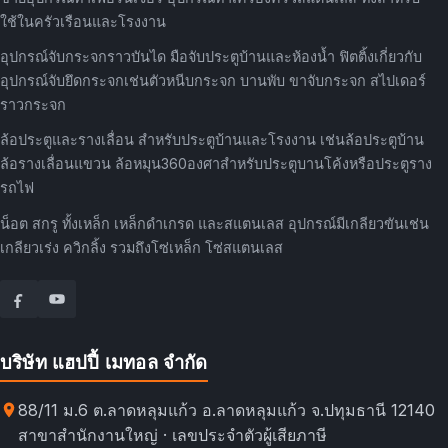
ใช้ในครัวเรือนและโรงงาน
อุปกรณ์จับกระจกราวบันได มือจับประตูบ้านและห้องน้ำ ฟิตติ้งเกี่ยวกับ
อุปกรณ์จับยึดกระจกเช่นตัวหนีบกระจก บานพับ ขาจับกระจก สไปเดอร์
ราวกระจก
ล้อประตูและรางเลื่อน สำหรับประตูบ้านและโรงงาน เช่นล้อประตูบ้าน
ล้อรางเลื่อนแขวน ล้อหมุน360องศาสำหรับประตูบานโค้งหรือประตูราง
รถไฟ
น็อต สกรู ทั้งเหล็ก เหล็กดำเกรด และสแตนเลส อุปกรณ์มีเกลียวขันเช่น
เกลียวเร่ง ควิกลิ้ง รวมถึงโซ่เหล็ก โซ่สแตนเลส
บริษัท แฮปปี้ เมทอล จำกัด
88/11 ม.6 ต.ลาดหลุมแก้ว อ.ลาดหลุมแก้ว จ.ปทุมธานี 12140
สาขาสำนักงานใหญ่ · เลขประจำตัวผู้เสียภาษี