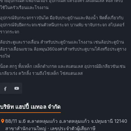
ขายอุปกรณ์ทำเฟอร์นิเจอร์ อุปกรณ์ทำเครื่องครัวสแตนเลส ทั้งสำหรับ
ใช้ในครัวเรือนและโรงงาน
อุปกรณ์จับกระจกราวบันได มือจับประตูบ้านและห้องน้ำ ฟิตติ้งเกี่ยวกับ
อุปกรณ์จับยึดกระจกเช่นตัวหนีบกระจก บานพับ ขาจับกระจก สไปเดอร์
ราวกระจก
ล้อประตูและรางเลื่อน สำหรับประตูบ้านและโรงงาน เช่นล้อประตูบ้าน
ล้อรางเลื่อนแขวน ล้อหมุน360องศาสำหรับประตูบานโค้งหรือประตูราง
รถไฟ
น็อต สกรู ทั้งเหล็ก เหล็กดำเกรด และสแตนเลส อุปกรณ์มีเกลียวขันเช่น
เกลียวเร่ง ควิกลิ้ง รวมถึงโซ่เหล็ก โซ่สแตนเลส
บริษัท แฮปปี้ เมทอล จำกัด
88/11 ม.6 ต.ลาดหลุมแก้ว อ.ลาดหลุมแก้ว จ.ปทุมธานี 12140
สาขาสำนักงานใหญ่ · เลขประจำตัวผู้เสียภาษี