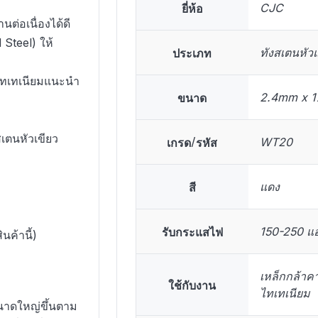
ยี่ห้อ
CJC
ต่อเนื่องได้ดี
Steel) ให้
ประเภท
ทังสเตนหัว
(ไทเทเนียมแนะนำ
ขนาด
2.4mm x 
เตนหัวเขียว
เกรด/รหัส
WT20
สี
แดง
รับกระแสไฟ
150-250 แอ
ค้านี้)
เหล็กกล้าค
ใช้กับงาน
ไทเทเนียม
นาดใหญ่ขึ้นตาม