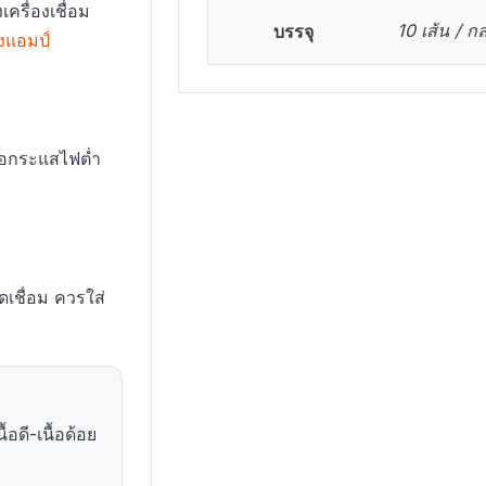
ื่องเชื่อม
บรรจุ
10 เส้น / กล
งแอมป์
ือกระแสไฟต่ำ
เชื่อม ควรใส่
้อดี-เนื้อด้อย