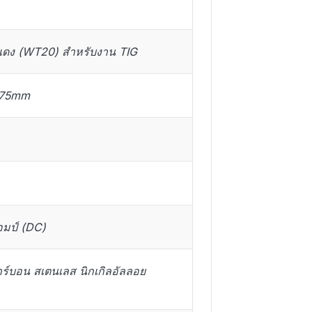
แดง (WT20) สำหรับงาน TIG
175mm
มป์ (DC)
าร์บอน สเตนเลส นิกเกิลอัลลอย