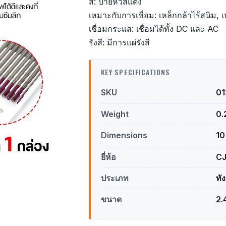
สี: ป้ายหัวสีแดง
เหมาะกับการเชื่อม: เหล็กกล้าไร้สนิม, เ
เชื่อมกระแส: เชื่อมได้ทั้ง DC และ AC
รังสี: มีการแผ่รังสี
KEY SPECIFICATIONS
SKU
0
Weight
0.
Dimensions
10
ยี่ห้อ
C
ประเภท
ทั
ขนาด
2.