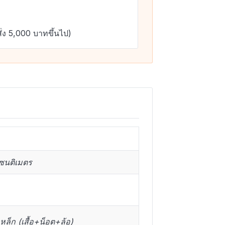
ั่ง 5,000 บาทขึ้นไป)
เซนติเมตร
หล็ก (เสื้อ+น็อต+ล้อ)