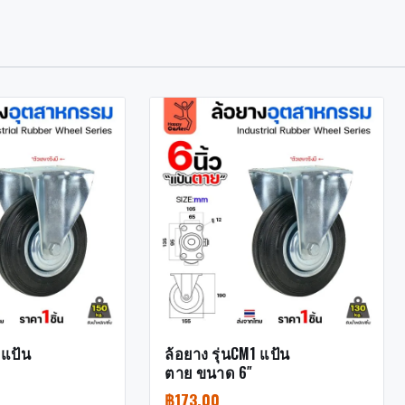
 แป้น
ล้อยาง รุ่นCM1 แป้น
ตาย ขนาด 6″
฿
173.00