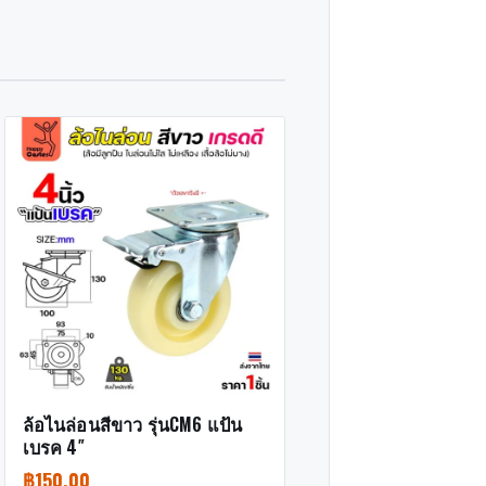
ล้อไนล่อนสีขาว รุ่นCM6 แป้น
เบรค 4″
฿
150.00