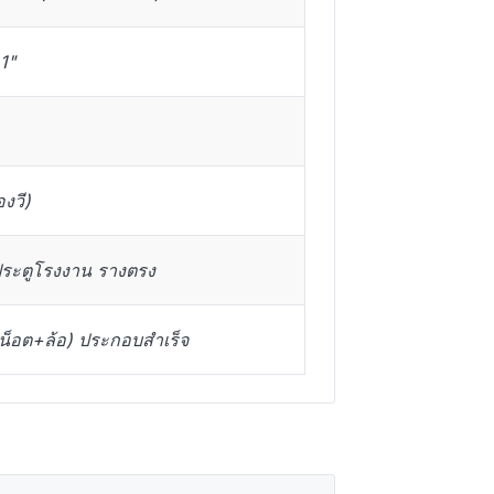
1"
องวี)
ประตูโรงงาน รางตรง
อ+น็อต+ล้อ) ประกอบสำเร็จ