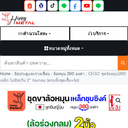
คำนวนโลหะ
บริการ
หมวดหมู่ทั้งหมด
ค้นหา
สินค้า
Home
/
ล้อประตูและรางเลื่อน
/
ล้อหมุน 360 องศา
/
CH.SC ชุดล้อหมุน360
และ
เหล็ก ไม่มีสปริง 2″ ร่องกลม (ครบทั้งชุดเสื้อ+ล้อ)
บทความ