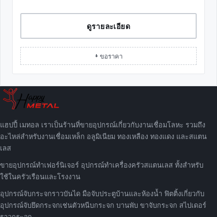
ดูรายละเอียด
+ ขอราคา
แฮปปี้ เมทอล เราเป็นร้านที่ขายอุปกรณ์เกี่ยวกับงานเชื่อมโลหะ รวมถึง
อะไหล่สำหรับงานเชื่อมเหล็ก อลูมิเนียม ทองเหลือง ทองแดง และสแตน
เลส
ขายอุปกรณ์ทำเฟอร์นิเจอร์ อุปกรณ์ทำเครื่องครัวสแตนเลส ทั้งสำหรับ
ใช้ในครัวเรือนและโรงงาน
อุปกรณ์จับกระจกราวบันได มือจับประตูบ้านและห้องน้ำ ฟิตติ้งเกี่ยวกับ
อุปกรณ์จับยึดกระจกเช่นตัวหนีบกระจก บานพับ ขาจับกระจก สไปเดอร์
ราวกระจก