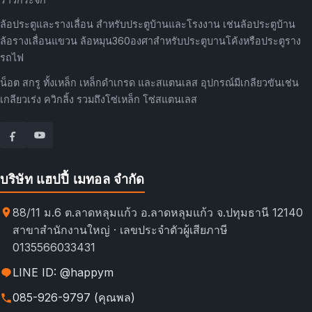
ล้อประตูและรางเลื่อน สำหรับประตูบ้านและโรงงาน เช่นล้อประตูบ้าน
ล้อรางเลื่อนแขวน ล้อหมุน360องศาสำหรับประตูบานโค้งหรือประตูราง
รถไฟ
น็อต สกรู ทั้งเหล็ก เหล็กดำเกรด และสแตนเลส อุปกรณ์มีเกลียวขันเช่น
เกลียวเร่ง ควิกลิ้ง รวมถึงโซ่เหล็ก โซ่สแตนเลส
บริษัท แฮปปี้ เมทอล จำกัด
88/11 ม.6 ต.ลาดหลุมแก้ว อ.ลาดหลุมแก้ว จ.ปทุมธานี 12140
สาขาสำนักงานใหญ่ · เลขประจำตัวผู้เสียภาษี
0135566033431
LINE ID: @happym
085-926-9797 (คุณพล)