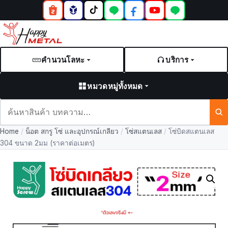
คำนวนโลหะ
บริการ
หมวดหมู่ทั้งหมด
ค้นหา
สินค้า
Home
/
น็อต สกรู โซ่ และอุปกรณ์เกลียว
/
โซ่สแตนเลส
/
โซ่บิดสแตนเลส
และ
304 ขนาด 2มม (ราคาต่อเมตร)
บทความ