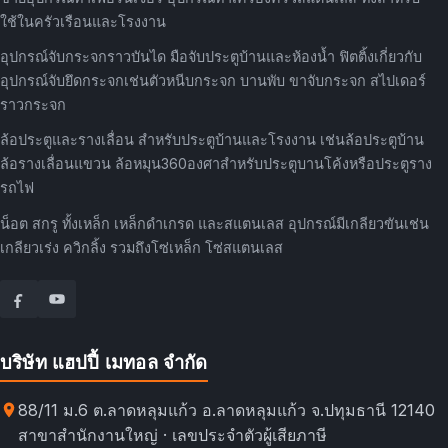
ใช้ในครัวเรือนและโรงงาน
อุปกรณ์จับกระจกราวบันได มือจับประตูบ้านและห้องน้ำ ฟิตติ้งเกี่ยวกับ
อุปกรณ์จับยึดกระจกเช่นตัวหนีบกระจก บานพับ ขาจับกระจก สไปเดอร์
ราวกระจก
ล้อประตูและรางเลื่อน สำหรับประตูบ้านและโรงงาน เช่นล้อประตูบ้าน
ล้อรางเลื่อนแขวน ล้อหมุน360องศาสำหรับประตูบานโค้งหรือประตูราง
รถไฟ
น็อต สกรู ทั้งเหล็ก เหล็กดำเกรด และสแตนเลส อุปกรณ์มีเกลียวขันเช่น
เกลียวเร่ง ควิกลิ้ง รวมถึงโซ่เหล็ก โซ่สแตนเลส
บริษัท แฮปปี้ เมทอล จำกัด
88/11 ม.6 ต.ลาดหลุมแก้ว อ.ลาดหลุมแก้ว จ.ปทุมธานี 12140
สาขาสำนักงานใหญ่ · เลขประจำตัวผู้เสียภาษี