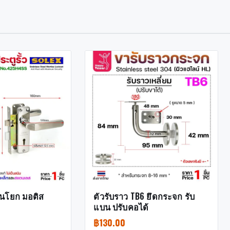
้านโยก มอติส
ตัวรับราว TB6 ยึดกระจก รับ
แบน ปรับคอได้
฿
130.00