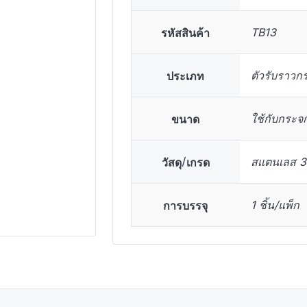
รหัสสินค้า
TB13
ประเภท
ตัวรับราวก
ขนาด
ใช้กับกระจ
วัสดุ/เกรด
สแตนเลส 30
การบรรจุ
1 ชิ้น/แพ็ก