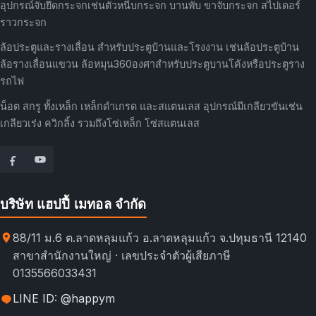
อุปกรณ์จับยึดกระจกเช่นตัวหนีบกระจก บานพับ ขาจับกระจก สไปเดอร์
ราวกระจก
ล้อประตูและรางเลื่อน สำหรับประตูบ้านและโรงงาน เช่นล้อประตูบ้าน
ล้อรางเลื่อนแขวน ล้อหมุน360องศาสำหรับประตูบานโค้งหรือประตูราง
รถไฟ
น็อต สกรู ทั้งเหล็ก เหล็กดำเกรด และสแตนเลส อุปกรณ์มีเกลียวขันเช่น
เกลียวเร่ง ควิกลิ้ง รวมถึงโซ่เหล็ก โซ่สแตนเลส
บริษัท แฮปปี้ เมทอล จำกัด
88/11 ม.6 ต.ลาดหลุมแก้ว อ.ลาดหลุมแก้ว จ.ปทุมธานี 12140
สาขาสำนักงานใหญ่ · เลขประจำตัวผู้เสียภาษี
0135566033431
LINE ID: @happym