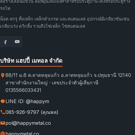
ล้อรางเลื่อนแขวน ล้อหมุน360องศาสำหรับประตูบานโค้งหรือประตูราง
รถไฟ
น็อต สกรู ทั้งเหล็ก เหล็กดำเกรด และสแตนเลส อุปกรณ์มีเกลียวขันเช่น
เกลียวเร่ง ควิกลิ้ง รวมถึงโซ่เหล็ก โซ่สแตนเลส
บริษัท แฮปปี้ เมทอล จำกัด
88/11 ม.6 ต.ลาดหลุมแก้ว อ.ลาดหลุมแก้ว จ.ปทุมธานี 12140
สาขาสำนักงานใหญ่ · เลขประจำตัวผู้เสียภาษี
0135566033431
LINE ID: @happym
085-926-9797 (คุณพล)
pol@happymetal.co
happymetal.co