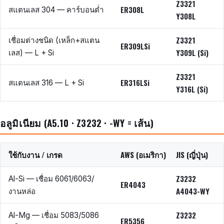
Z3321
ER308L
สแตนเลส 304 — คาร์บอนต่ำ
Y308L
Z3321
เชื่อมต่างชนิด (เหล็ก+สแตน
ER309LSi
Y309L (Si)
เลส) — L + Si
Z3321
ER316LSi
สแตนเลส 316 — L + Si
Y316L (Si)
อลูมิเนียม (A5.10 · Z3232 · -WY = เส้น)
ใช้กับงาน / เกรด
AWS (อเมริกา)
JIS (ญี่ปุ่น)
Z3232
Al-Si — เชื่อม 6061/6063/
ER4043
A4043-WY
งานหล่อ
Z3232
Al-Mg — เชื่อม 5083/5086
ER5356