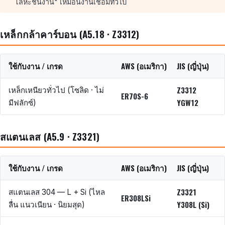
โลหะชิ้นงาน" เหมือนงานเชื่อมทั่วไป
เหล็กกล้าคาร์บอน (A5.18 · Z3312)
ใช้กับงาน / เกรด
AWS (อเมริกา)
JIS (ญี่ปุ่น)
Z3312
เหล็กเหนียวทั่วไป (โซลิด · ไม่
ER70S-6
YGW12
มีฟลักซ์)
สแตนเลส (A5.9 · Z3321)
ใช้กับงาน / เกรด
AWS (อเมริกา)
JIS (ญี่ปุ่น)
Z3321
สแตนเลส 304 — L + Si (ไหล
ER308LSi
Y308L (Si)
ลื่น แนวเนียน · นิยมสุด)