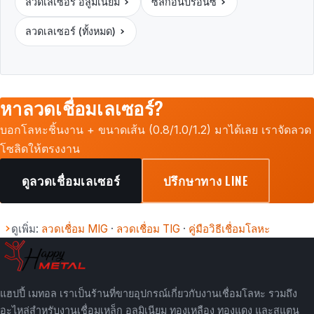
ลวดเลเซอร์ อลูมิเนียม
ซิลิกอนบรอนซ์
ลวดเลเซอร์ (ทั้งหมด)
หาลวดเชื่อมเลเซอร์?
บอกโลหะชิ้นงาน + ขนาดเส้น (0.8/1.0/1.2) มาได้เลย เราจัดลวด
โซลิดให้ตรงงาน
ดูลวดเชื่อมเลเซอร์
ปรึกษาทาง LINE
ดูเพิ่ม:
ลวดเชื่อม MIG
·
ลวดเชื่อม TIG
·
คู่มือวิธีเชื่อมโลหะ
แฮปปี้ เมทอล เราเป็นร้านที่ขายอุปกรณ์เกี่ยวกับงานเชื่อมโลหะ รวมถึง
อะไหล่สำหรับงานเชื่อมเหล็ก อลูมิเนียม ทองเหลือง ทองแดง และสแตน