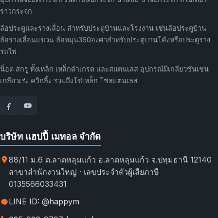
ราวกระจก
ล้อประตูและรางเลื่อน สำหรับประตูบ้านและโรงงาน เช่นล้อประตูบ้าน
ล้อรางเลื่อนแขวน ล้อหมุน360องศาสำหรับประตูบานโค้งหรือประตูราง
รถไฟ
น็อต สกรู ทั้งเหล็ก เหล็กดำเกรด และสแตนเลส อุปกรณ์มีเกลียวขันเช่น
เกลียวเร่ง ควิกลิ้ง รวมถึงโซ่เหล็ก โซ่สแตนเลส
บริษัท แฮปปี้ เมทอล จำกัด
88/11 ม.6 ต.ลาดหลุมแก้ว อ.ลาดหลุมแก้ว จ.ปทุมธานี 12140
สาขาสำนักงานใหญ่ · เลขประจำตัวผู้เสียภาษี
0135566033431
LINE ID: @happym