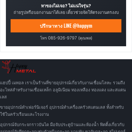
หาของไม่เจอ? ไม่แน่ใจรุ่น?
ถ่ายรูปหรือบอกงานมาได้เลย เดี๋ยวช่วยจัดให้ตรงงานตรงงบ
ปรึกษาทาง LINE @happym
โทร 085-926-9797 (คุณพล)
แฮปปี้ เมทอล เราเป็นร้านที่ขายอุปกรณ์เกี่ยวกับงานเชื่อมโลหะ รวมถึง
อะไหล่สำหรับงานเชื่อมเหล็ก อลูมิเนียม ทองเหลือง ทองแดง และสแตน
เลส
ขายอุปกรณ์ทำเฟอร์นิเจอร์ อุปกรณ์ทำเครื่องครัวสแตนเลส ทั้งสำหรับ
ใช้ในครัวเรือนและโรงงาน
อุปกรณ์จับกระจกราวบันได มือจับประตูบ้านและห้องน้ำ ฟิตติ้งเกี่ยวกับ
อุปกรณ์จับยึดกระจกเช่นตัวหนีบกระจก บานพับ ขาจับกระจก สไปเดอร์