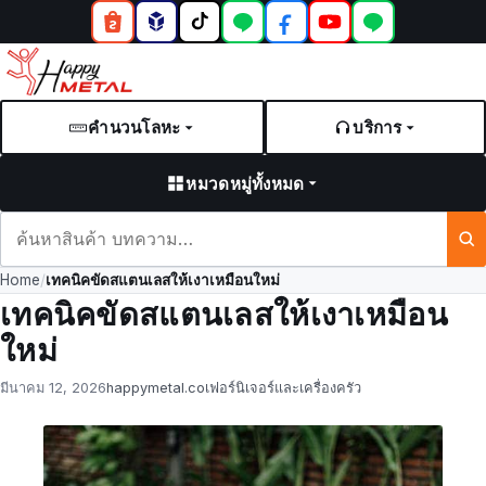
คำนวนโลหะ
บริการ
หมวดหมู่ทั้งหมด
ค้นหา
สินค้า
Home
/
เทคนิคขัดสแตนเลสให้เงาเหมือนใหม่
และ
เทคนิคขัดสแตนเลสให้เงาเหมือน
บทความ
ใหม่
Posted
by
in
มีนาคม 12, 2026
happymetal.co
เฟอร์นิเจอร์และเครื่องครัว
on