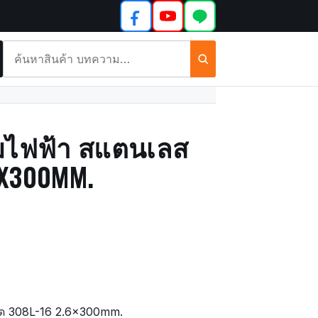
ค้นหา
สินค้า
และ
บทความ
อมไฟฟ้า สแตนเลส
6X300MM.
รด 308L-16 2.6x300mm.