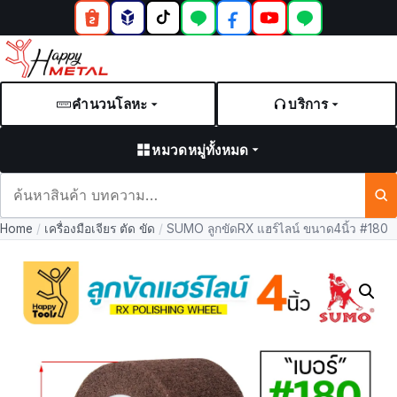
คำนวนโลหะ
บริการ
หมวดหมู่ทั้งหมด
ค้นหา
สินค้า
Home
/
เครื่องมือเจียร ตัด ขัด
/
SUMO ลูกขัดRX แฮร์ไลน์ ขนาด4นิ้ว #180
และ
บทความ