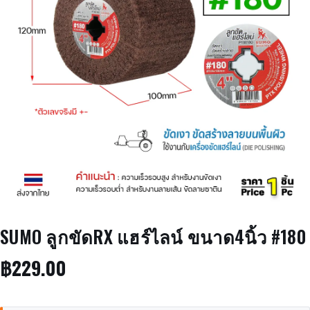
SUMO ลูกขัดRX แฮร์ไลน์ ขนาด4นิ้ว #180
฿
229.00