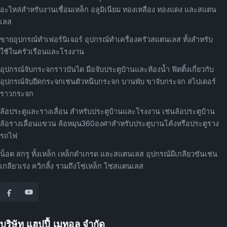
อะไหล่สำหรับงานเชื่อมเหล็ก อลูมิเนียม ทองเหลือง ทองแดง และสแตน
เลส
ขายอุปกรณ์ทำเฟอร์นิเจอร์ อุปกรณ์ทำเครื่องครัวสแตนเลส ทั้งสำหรับ
ใช้ในครัวเรือนและโรงงาน
อุปกรณ์จับกระจกราวบันได มือจับประตูบ้านและห้องน้ำ ฟิตติ้งเกี่ยวกับ
อุปกรณ์จับยึดกระจกเช่นตัวหนีบกระจก บานพับ ขาจับกระจก สไปเดอร์
ราวกระจก
ล้อประตูและรางเลื่อน สำหรับประตูบ้านและโรงงาน เช่นล้อประตูบ้าน
ล้อรางเลื่อนแขวน ล้อหมุน360องศาสำหรับประตูบานโค้งหรือประตูราง
รถไฟ
น็อต สกรู ทั้งเหล็ก เหล็กดำเกรด และสแตนเลส อุปกรณ์มีเกลียวขันเช่น
เกลียวเร่ง ควิกลิ้ง รวมถึงโซ่เหล็ก โซ่สแตนเลส
บริษัท แฮปปี้ เมทอล จำกัด