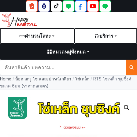
คำนวนโลหะ
บริการ
หมวดหมู่ทั้งหมด
ค้นหา
สินค้า
Home
/
น็อต สกรู โซ่ และอุปกรณ์เกลียว
/
โซ่เหล็ก
/
RTS โซ่เหล็ก ชุบซิ้งค์
และ
ขนาด 6มม (ราคาต่อเมตร)
บทความ