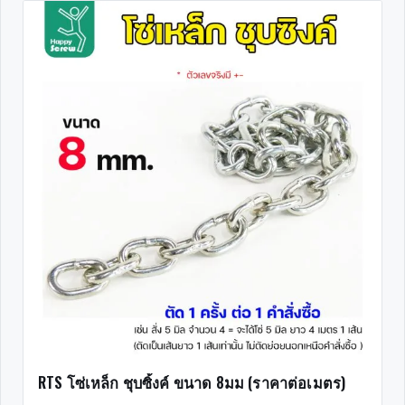
RTS โซ่เหล็ก ชุบซิ้งค์ ขนาด 8มม (ราคาต่อเมตร)