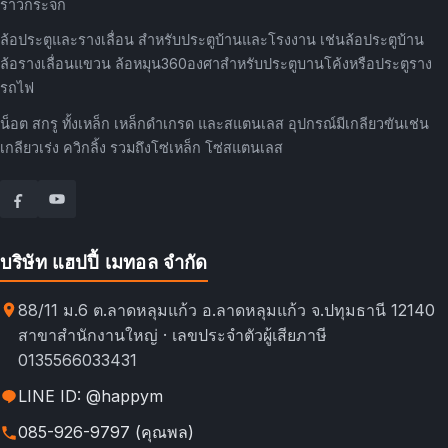
ราวกระจก
ล้อประตูและรางเลื่อน สำหรับประตูบ้านและโรงงาน เช่นล้อประตูบ้าน
ล้อรางเลื่อนแขวน ล้อหมุน360องศาสำหรับประตูบานโค้งหรือประตูราง
รถไฟ
น็อต สกรู ทั้งเหล็ก เหล็กดำเกรด และสแตนเลส อุปกรณ์มีเกลียวขันเช่น
เกลียวเร่ง ควิกลิ้ง รวมถึงโซ่เหล็ก โซ่สแตนเลส
บริษัท แฮปปี้ เมทอล จำกัด
88/11 ม.6 ต.ลาดหลุมแก้ว อ.ลาดหลุมแก้ว จ.ปทุมธานี 12140
สาขาสำนักงานใหญ่ · เลขประจำตัวผู้เสียภาษี
0135566033431
LINE ID: @happym
085-926-9797 (คุณพล)