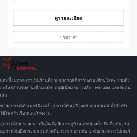
ดูรายละเอียด
+ ขอราคา
แฮปปี้ เมทอล เราเป็นร้านที่ขายอุปกรณ์เกี่ยวกับงานเชื่อมโลหะ รวมถึง
อะไหล่สำหรับงานเชื่อมเหล็ก อลูมิเนียม ทองเหลือง ทองแดง และสแตน
เลส
ขายอุปกรณ์ทำเฟอร์นิเจอร์ อุปกรณ์ทำเครื่องครัวสแตนเลส ทั้งสำหรับ
ใช้ในครัวเรือนและโรงงาน
อุปกรณ์จับกระจกราวบันได มือจับประตูบ้านและห้องน้ำ ฟิตติ้งเกี่ยวกับ
อุปกรณ์จับยึดกระจกเช่นตัวหนีบกระจก บานพับ ขาจับกระจก สไปเดอร์