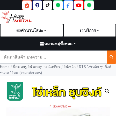
คำนวนโลหะ
บริการ
หมวดหมู่ทั้งหมด
ค้นหา
สินค้า
Home
/
น็อต สกรู โซ่ และอุปกรณ์เกลียว
/
โซ่เหล็ก
/
RTS โซ่เหล็ก ชุบซิ้งค์
และ
ขนาด 12มม (ราคาต่อเมตร)
บทความ