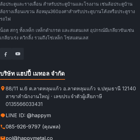
ล้อประตูและรางเลื่อน สำหรับประตูบ้านและโรงงาน เช่นล้อประตูบ้าน
ล้อรางเลื่อนแขวน ล้อหมุน360องศาสำหรับประตูบานโค้งหรือประตูราง
รถไฟ
น็อต สกรู ทั้งเหล็ก เหล็กดำเกรด และสแตนเลส อุปกรณ์มีเกลียวขันเช่น
เกลียวเร่ง ควิกลิ้ง รวมถึงโซ่เหล็ก โซ่สแตนเลส
บริษัท แฮปปี้ เมทอล จำกัด
88/11 ม.6 ต.ลาดหลุมแก้ว อ.ลาดหลุมแก้ว จ.ปทุมธานี 12140
สาขาสำนักงานใหญ่ · เลขประจำตัวผู้เสียภาษี
0135566033431
LINE ID: @happym
085-926-9797 (คุณพล)
pol@happymetal.co