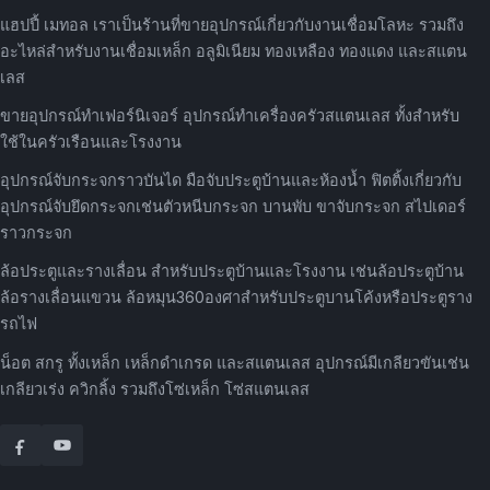
แฮปปี้ เมทอล เราเป็นร้านที่ขายอุปกรณ์เกี่ยวกับงานเชื่อมโลหะ รวมถึง
อะไหล่สำหรับงานเชื่อมเหล็ก อลูมิเนียม ทองเหลือง ทองแดง และสแตน
เลส
ขายอุปกรณ์ทำเฟอร์นิเจอร์ อุปกรณ์ทำเครื่องครัวสแตนเลส ทั้งสำหรับ
ใช้ในครัวเรือนและโรงงาน
อุปกรณ์จับกระจกราวบันได มือจับประตูบ้านและห้องน้ำ ฟิตติ้งเกี่ยวกับ
อุปกรณ์จับยึดกระจกเช่นตัวหนีบกระจก บานพับ ขาจับกระจก สไปเดอร์
ราวกระจก
ล้อประตูและรางเลื่อน สำหรับประตูบ้านและโรงงาน เช่นล้อประตูบ้าน
ล้อรางเลื่อนแขวน ล้อหมุน360องศาสำหรับประตูบานโค้งหรือประตูราง
รถไฟ
น็อต สกรู ทั้งเหล็ก เหล็กดำเกรด และสแตนเลส อุปกรณ์มีเกลียวขันเช่น
เกลียวเร่ง ควิกลิ้ง รวมถึงโซ่เหล็ก โซ่สแตนเลส