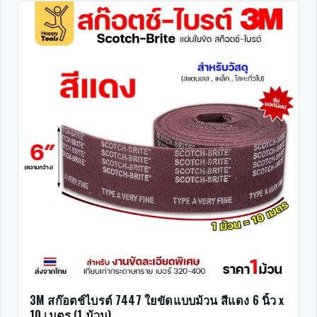
3M สก๊อตช์ไบรต์ 7447 ใยขัดแบบม้วน สีแดง 6 นิ้ว x
10 เมตร (1 ม้วน)