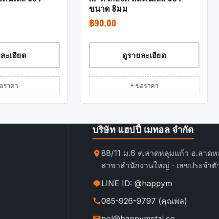
ขนาด 8มม
฿
90.00
ยละเอียด
ดูรายละเอียด
ขอราคา
+ ขอราคา
บริษัท แฮปปี้ เมทอล จำกัด
88/11 ม.6 ต.ลาดหลุมแก้ว อ.ลาดหล
สาขาสำนักงานใหญ่ · เลขประจำตัว
LINE ID: @happym
085-926-9797 (คุณพล)
pol@happymetal.co