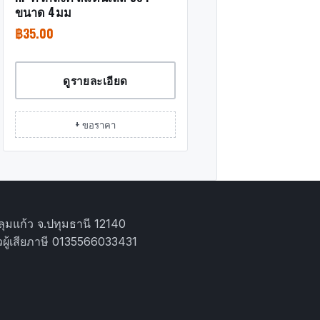
ขนาด 4มม
฿
35.00
ดูรายละเอียด
+ ขอราคา
ุมแก้ว จ.ปทุมธานี 12140
ผู้เสียภาษี 0135566033431