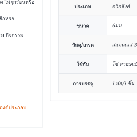
 ไม่ผุกร่อนหรือ
ประเภท
ควิกลิงค์
รสึกหรอ
ขนาด
6มม
รม กิจกรรม
วัสดุ/เกรด
สแตนเลส 
ใช้กับ
โซ่ สายเคเบ
การบรรจุ
1 ห่อ/1 ชิ้น
องค์ประกอบ