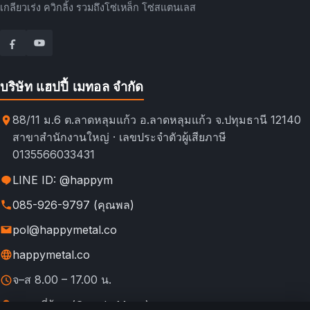
เกลียวเร่ง ควิกลิ้ง รวมถึงโซ่เหล็ก โซ่สแตนเลส
บริษัท แฮปปี้ เมทอล จำกัด
88/11 ม.6 ต.ลาดหลุมแก้ว อ.ลาดหลุมแก้ว จ.ปทุมธานี 12140
สาขาสำนักงานใหญ่ · เลขประจำตัวผู้เสียภาษี
0135566033431
LINE ID: @happym
085-926-9797 (คุณพล)
pol@happymetal.co
happymetal.co
จ–ส 8.00 – 17.00 น.
ดูแผนที่ร้าน (Google Maps)