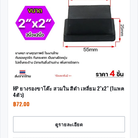
HP ยางรองขาโต๊ะ สวมใน สีดำ เหลี่ยม 2″x2″ (1แพค
4ตัว)
฿
72.00
ดูรายละเอียด