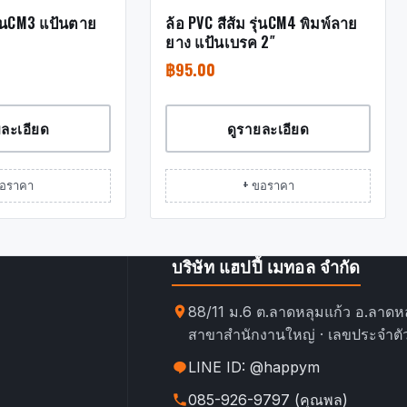
รุ่นCM3 แป้นตาย
ล้อ PVC สีส้ม รุ่นCM4 พิมพ์ลาย
ยาง แป้นเบรค 2″
฿
95.00
ยละเอียด
ดูรายละเอียด
ขอราคา
+ ขอราคา
บริษัท แฮปปี้ เมทอล จำกัด
88/11 ม.6 ต.ลาดหลุมแก้ว อ.ลาดหล
สาขาสำนักงานใหญ่ · เลขประจำตัว
LINE ID: @happym
085-926-9797 (คุณพล)