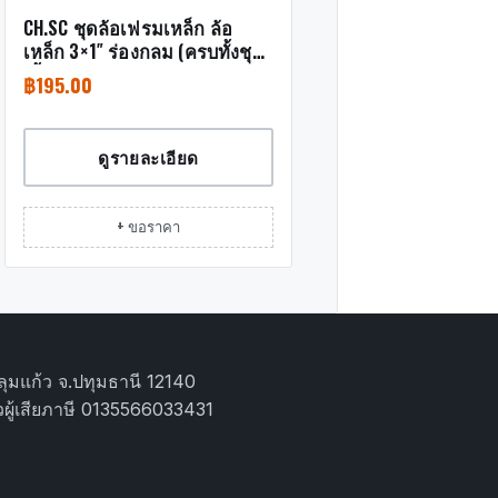
CH.SC ชุดล้อเฟรมเหล็ก ล้อ
เหล็ก 3×1″ ร่องกลม (ครบทั้งชุด
เสื้อ+ล้อ)
฿
195.00
ดูรายละเอียด
+ ขอราคา
ุมแก้ว จ.ปทุมธานี 12140
ผู้เสียภาษี 0135566033431