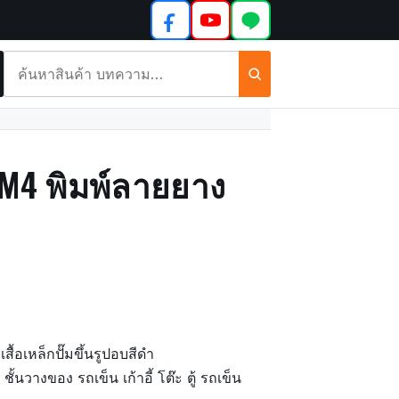
ค้นหา
สินค้า
และ
บทความ
นCM4 พิมพ์ลายยาง
สื้อเหล็กปั๊มขึ้นรูปอบสีดำ
ั้นวางของ รถเข็น เก้าอี้ โต๊ะ ตู้ รถเข็น