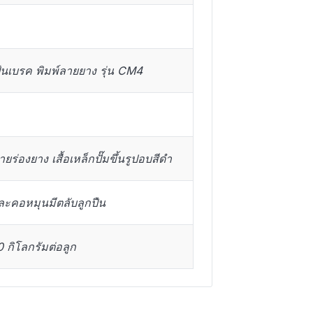
้นเบรค พิมพ์ลายยาง รุ่น CM4
ยร่องยาง เสื้อเหล็กปั๊มขึ้นรูปอบสีดำ
ะคอหมุนมีตลับลูกปืน
กิโลกรัมต่อลูก