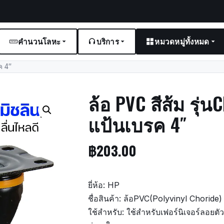
คำนวนโลหะ
บริการ
หมวดหมู่ทั้งหมด
ค 4″
ล้อ PVC สีส้ม รุ่
แป้นเบรค 4″
฿
203.00
ยี่ห้อ: HP
ชื่อสินค้า: ล้อPVC(Polyvinyl Choride) เ
ใช้สำหรับ: ใช้สำหรับเฟอร์นิเจอร์ลอยตัว ช