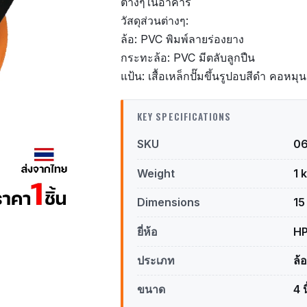
ต่างๆในอาคาร
วัสดุส่วนต่างๆ:
ล้อ: PVC พิมพ์ลายร่องยาง
กระทะล้อ: PVC มีตลับลูกปืน
แป้น: เสื้อเหล็กปั๊มขึ้นรูปอบสีดำ คอหมุน
KEY SPECIFICATIONS
SKU
0
Weight
1 
Dimensions
15
ยี่ห้อ
H
ประเภท
ล้
ขนาด
4 น