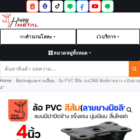
คำนวนโลหะ
บริการ
หมวดหมู่ทั้งหมด
ค้นหา
สินค้า
Home
/
ล้อประตูและรางเลื่อน
/
ล้อ PVC สีส้ม รุ่นCM4 พิมพ์ลายยาง แป้นตาย
และ
4″
บทความ