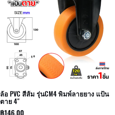
ล้อ PVC สีส้ม รุ่นCM4 พิมพ์ลายยาง แป้น
ตาย 4″
฿
146.00