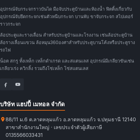
อุปกรณ์จับกระจกราวบันได มือจับประตูบ้านและห้องน้ำ ฟิตติ้งเกี่ยวกับ
อุปกรณ์จับยึดกระจกเช่นตัวหนีบกระจก บานพับ ขาจับกระจก สไปเดอร์
ราวกระจก
ล้อประตูและรางเลื่อน สำหรับประตูบ้านและโรงงาน เช่นล้อประตูบ้าน
ล้อรางเลื่อนแขวน ล้อหมุน360องศาสำหรับประตูบานโค้งหรือประตูราง
รถไฟ
น็อต สกรู ทั้งเหล็ก เหล็กดำเกรด และสแตนเลส อุปกรณ์มีเกลียวขันเช่น
เกลียวเร่ง ควิกลิ้ง รวมถึงโซ่เหล็ก โซ่สแตนเลส
บริษัท แฮปปี้ เมทอล จำกัด
88/11 ม.6 ต.ลาดหลุมแก้ว อ.ลาดหลุมแก้ว จ.ปทุมธานี 12140
สาขาสำนักงานใหญ่ · เลขประจำตัวผู้เสียภาษี
0135566033431