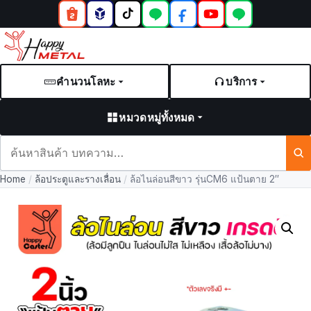
คำนวนโลหะ
บริการ
หมวดหมู่ทั้งหมด
ค้นหา
สินค้า
Home
/
ล้อประตูและรางเลื่อน
/
ล้อไนล่อนสีขาว รุ่นCM6 แป้นตาย 2″
และ
บทความ