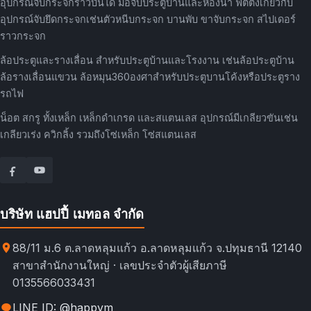
อุปกรณ์จับกระจกราวบันได มือจับประตูบ้านและห้องน้ำ ฟิตติ้งเกี่ยวกับ
อุปกรณ์จับยึดกระจกเช่นตัวหนีบกระจก บานพับ ขาจับกระจก สไปเดอร์
ราวกระจก
ล้อประตูและรางเลื่อน สำหรับประตูบ้านและโรงงาน เช่นล้อประตูบ้าน
ล้อรางเลื่อนแขวน ล้อหมุน360องศาสำหรับประตูบานโค้งหรือประตูราง
รถไฟ
น็อต สกรู ทั้งเหล็ก เหล็กดำเกรด และสแตนเลส อุปกรณ์มีเกลียวขันเช่น
เกลียวเร่ง ควิกลิ้ง รวมถึงโซ่เหล็ก โซ่สแตนเลส
บริษัท แฮปปี้ เมทอล จำกัด
88/11 ม.6 ต.ลาดหลุมแก้ว อ.ลาดหลุมแก้ว จ.ปทุมธานี 12140
สาขาสำนักงานใหญ่ · เลขประจำตัวผู้เสียภาษี
0135566033431
LINE ID: @happym