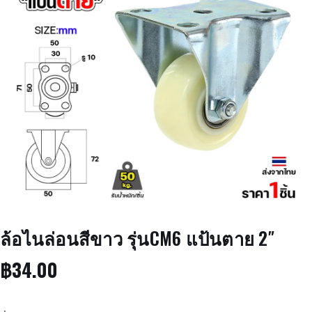
ล้อไนล่อนสีขาว รุ่นCM6 แป้นตาย 2″
฿
34.00