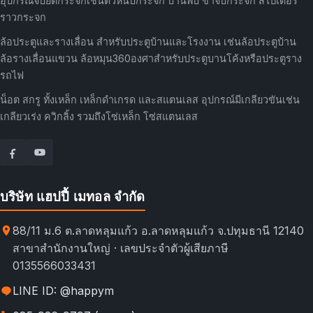
อุปกรณ์จับยึดกระจกเช่นตัวหนีบกระจก บานพับ ขาจับกระจก สไปเดอร์
ราวกระจก
ล้อประตูและรางเลื่อน สำหรับประตูบ้านและโรงงาน เช่นล้อประตูบ้าน
ล้อรางเลื่อนแขวน ล้อหมุน360องศาสำหรับประตูบานโค้งหรือประตูราง
รถไฟ
น็อต สกรู ทั้งเหล็ก เหล็กดำเกรด และสแตนเลส อุปกรณ์มีเกลียวขันเช่น
เกลียวเร่ง ควิกลิ้ง รวมถึงโซ่เหล็ก โซ่สแตนเลส
บริษัท แฮปปี้ เมทอล จำกัด
88/11 ม.6 ต.ลาดหลุมแก้ว อ.ลาดหลุมแก้ว จ.ปทุมธานี 12140
สาขาสำนักงานใหญ่ · เลขประจำตัวผู้เสียภาษี
0135566033431
LINE ID: @happym