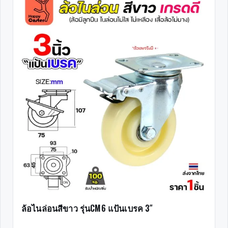
ล้อไนล่อนสีขาว รุ่นCM6 แป้นเบรค 3″