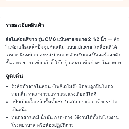
รายละเอียดสินค้า
ล้อไนล่อนสีขาว รุ่น CM6 แป้นตาย ขนาด 2-1/2 นิ้ว
— ล้อ
ไนล่อนเสื้อเหล็กปั๊มชุบกันสนิม แบบแป้นตาย (เคลื่อนที่ได้
เฉพาะเดินหน้า-ถอยหลัง) เหมาะสำหรับเฟอร์นิเจอร์ลอยตัว
ชั้นวางของ รถเข็น เก้าอี้ โต๊ะ ตู้ และรถเข็นต่างๆ ในอาคาร
จุดเด่น
ตัวล้อทำจากไนล่อน (โพลิเอไมด์) มีตลับลูกปืนในตัว
หมุนลื่น ทนแรงกระแทกและแรงเสียดสีได้ดี
แป้นเป็นเสื้อเหล็กปั๊มขึ้นชุบกันสนิมมาแล้ว แข็งแรง ไม่
เป็นสนิม
ทนต่อสารเคมี น้ำมัน กรด-ด่าง ใช้งานได้ทั้งในโรงงาน
โรงพยาบาล หรือห้องปฏิบัติการ