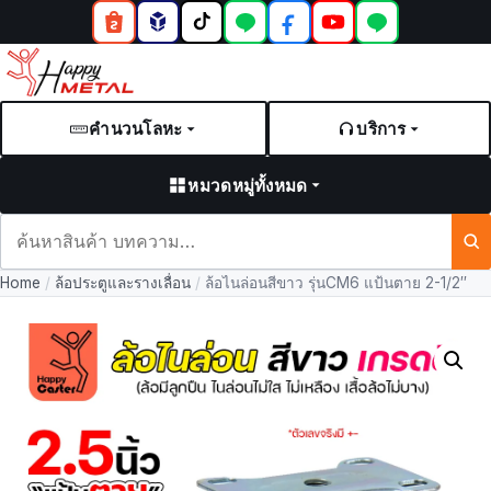
คำนวนโลหะ
บริการ
หมวดหมู่ทั้งหมด
ค้นหา
สินค้า
Home
/
ล้อประตูและรางเลื่อน
/
ล้อไนล่อนสีขาว รุ่นCM6 แป้นตาย 2-1/2″
และ
บทความ