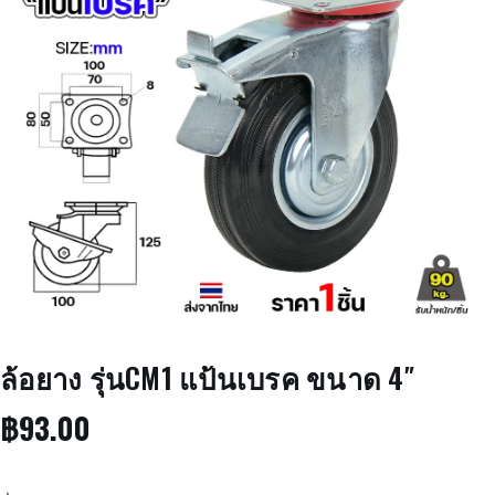
ล้อยาง รุ่นCM1 แป้นเบรค ขนาด 4″
฿
93.00