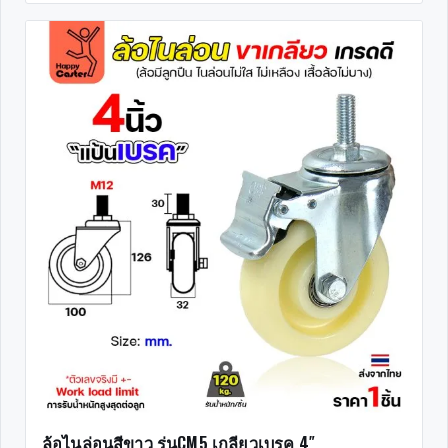
ล้อไนล่อนสีขาว รุ่นCM5 เกลียวเบรค 4″