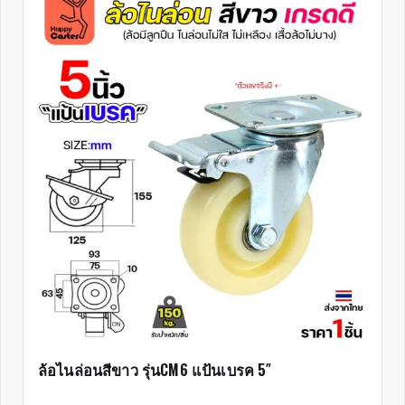
ล้อไนล่อนสีขาว รุ่นCM6 แป้นเบรค 5″