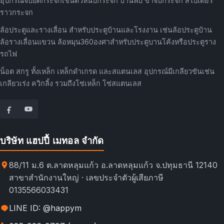
อุปกรณ์จับยึดกระจกเช่นตัวหนีบกระจก บานพับ ขาจับกระจก สไปเดอร์
ราวกระจก
ล้อประตูและรางเลื่อน สำหรับประตูบ้านและโรงงาน เช่นล้อประตูบ้าน
ล้อรางเลื่อนแขวน ล้อหมุน360องศาสำหรับประตูบานโค้งหรือประตูราง
รถไฟ
น็อต สกรู ทั้งเหล็ก เหล็กดำเกรด และสแตนเลส อุปกรณ์มีเกลียวขันเช่น
เกลียวเร่ง ควิกลิ้ง รวมถึงโซ่เหล็ก โซ่สแตนเลส
บริษัท แฮปปี้ เมทอล จำกัด
88/11 ม.6 ต.ลาดหลุมแก้ว อ.ลาดหลุมแก้ว จ.ปทุมธานี 12140
สาขาสำนักงานใหญ่ · เลขประจำตัวผู้เสียภาษี
0135566033431
LINE ID: @happym