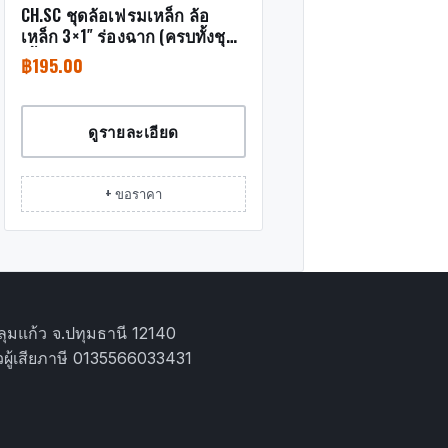
CH.SC ชุดล้อเฟรมเหล็ก ล้อ
เหล็ก 3×1″ ร่องฉาก (ครบทั้งชุด
เสื้อ+ล้อ)
฿
195.00
ดูรายละเอียด
+ ขอราคา
ุมแก้ว จ.ปทุมธานี 12140
ผู้เสียภาษี 0135566033431