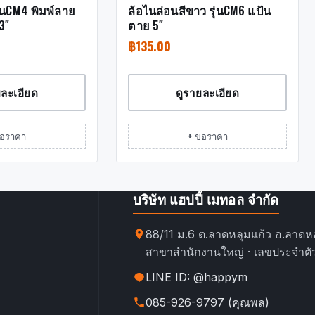
รุ่นCM4 พิมพ์ลาย
ล้อไนล่อนสีขาว รุ่นCM6 แป้น
3″
ตาย 5″
฿
135.00
ยละเอียด
ดูรายละเอียด
ขอราคา
+ ขอราคา
บริษัท แฮปปี้ เมทอล จำกัด
88/11 ม.6 ต.ลาดหลุมแก้ว อ.ลาดหล
สาขาสำนักงานใหญ่ · เลขประจำตัว
LINE ID: @happym
085-926-9797 (คุณพล)