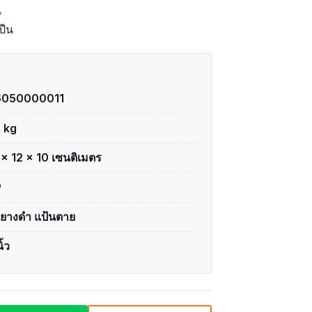
น
ปืน
6050000011
5 kg
 × 12 × 10 เซนติเมตร
P
อยางดำ แป้นตาย
ิ้ว